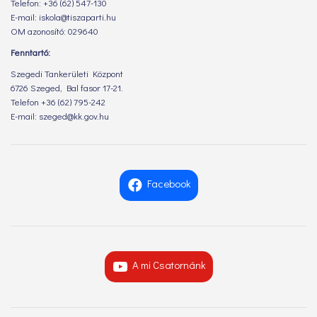
Telefon: +36 (62) 547-130
E-mail: iskola@tiszaparti.hu
OM azonosító: 029640
Fenntartó:
Szegedi Tankerületi Központ
6726 Szeged, Bal fasor 17-21.
Telefon +36 (62) 795-242
E-mail: szeged@kk.gov.hu
Facebook
A mi Csatornánk