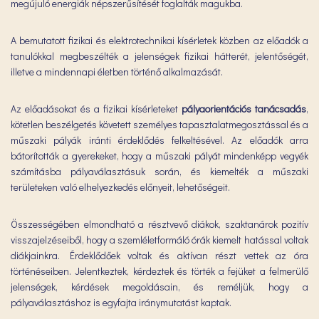
megújuló energiák népszerűsítését foglalták magukba.
A bemutatott fizikai és elektrotechnikai kísérletek közben az előadók a
tanulókkal megbeszélték a jelenségek fizikai hátterét, jelentőségét,
illetve a mindennapi életben történő alkalmazását.
Az előadásokat és a fizikai kísérleteket
pályaorientációs tanácsadás
,
kötetlen beszélgetés követett személyes tapasztalatmegosztással és a
műszaki pályák iránti érdeklődés felkeltésével. Az előadók arra
bátorították a gyerekeket, hogy a műszaki pályát mindenképp vegyék
számításba pályaválasztásuk során, és kiemelték a műszaki
területeken való elhelyezkedés előnyeit, lehetőségeit.
Összességében elmondható a résztvevő diákok, szaktanárok pozitív
visszajelzéseiből, hogy a szemléletformáló órák kiemelt hatással voltak
diákjainkra. Érdeklődőek voltak és aktívan részt vettek az óra
történéseiben. Jelentkeztek, kérdeztek és törték a fejüket a felmerülő
jelenségek, kérdések megoldásain, és reméljük, hogy a
pályaválasztáshoz is egyfajta iránymutatást kaptak.