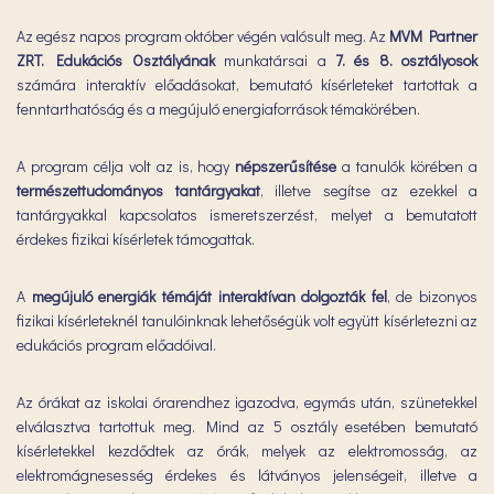
Az egész napos program október végén valósult meg. Az
MVM Partner
ZRT. Edukációs Osztályának
munkatársai a
7. és 8. osztályosok
számára interaktív előadásokat, bemutató kísérleteket tartottak a
fenntarthatóság és a megújuló energiaforrások témakörében.
A program célja volt az is, hogy
népszerűsítése
a tanulók körében a
természettudományos
tantárgyakat
, illetve segítse az ezekkel a
tantárgyakkal kapcsolatos ismeretszerzést, melyet a bemutatott
érdekes fizikai kísérletek támogattak.
A
megújuló energiák témáját interaktívan dolgozták fel
, de bizonyos
fizikai kísérleteknél tanulóinknak lehetőségük volt együtt kísérletezni az
edukációs program előadóival.
Az órákat az iskolai órarendhez igazodva, egymás után, szünetekkel
elválasztva tartottuk meg. Mind az 5 osztály esetében bemutató
kísérletekkel kezdődtek az órák, melyek az elektromosság, az
elektromágnesesség érdekes és látványos jelenségeit, illetve a