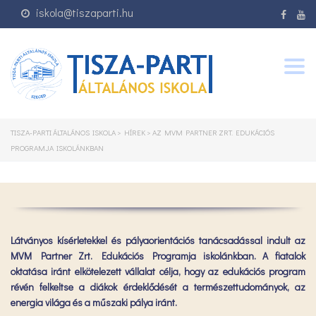
iskola@tiszaparti.hu
Togg
navig
TISZA-PARTI ÁLTALÁNOS ISKOLA
>
HÍREK
>
AZ MVM PARTNER ZRT. EDUKÁCIÓS
PROGRAMJA ISKOLÁNKBAN
Látványos kísérletekkel és pályaorientációs tanácsadással indult az
MVM Partner Zrt. Edukációs Programja iskolánkban. A fiatalok
oktatása iránt elkötelezett vállalat célja, hogy az edukációs program
révén felkeltse a diákok érdeklődését a természettudományok, az
energia világa és a műszaki pálya iránt.