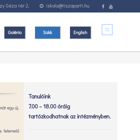
y Géza tér 2.
iskola@tiszaparti.hu
Galéria
Sakk
English
Tanulóink
7.00 – 18.00 óráig
át egy új,
tartózkodhatnak az intézményben.
s felemelő