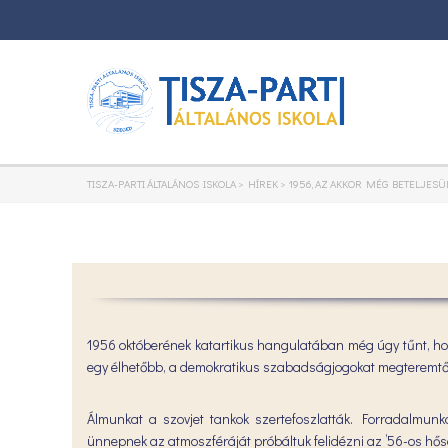
TISZA-PARTI ÁLTALÁNOS ISKOLA
>
HÍREK
>
1956, AZ AKKOR MÉG BETELJES
1956 októberének katartikus hangulatában még úgy tűnt, hog
egy élhetőbb, a demokratikus szabadságjogokat megteremtő „
Álmunkat a szovjet tankok szertefoszlatták. Forradalmunk
ünnepnek az atmoszféráját próbáltuk felidézni az ’56-os hős