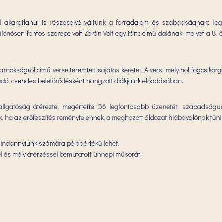
tal akaratlanul is részeseivé váltunk a forradalom és szabadságharc le
nösen fontos szerepe volt Zorán Volt egy tánc című dalának, melyet a 8. 
nokságról című verse teremtett sajátos keretet. A vers, mely hol fogcsikor
adó, csendes beletörődésként hangzott diákjaink előadásában.
allgatóság átérezte, megértette ’56 legfontosabb üzenetét: szabadságu
, ha az erőfeszítés reménytelennek, a meghozott áldozat hiábavalónak tűni
 mindannyiunk számára példaértékű lehet.
yel és mély átérzéssel bemutatott ünnepi műsorát.