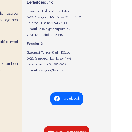
Elérhetőségünk:
Tisza-parti Általános Iskola
gfontosabb
6726 Szeged, Maróczy Géza tér 2.
évfolyamos
Telefon: +36 (62) 547-130
E-mail: iskola@tiszaparti.hu
OM azonosító: 029640
gató dühvel
Fenntartó:
Szegedi Tankerületi Központ
6726 Szeged, Bal fasor 17-21.
nk, emberi
Telefon +36 (62) 795-242
k.
E-mail: szeged@kk.gov.hu
Facebook
A mi Csatornánk