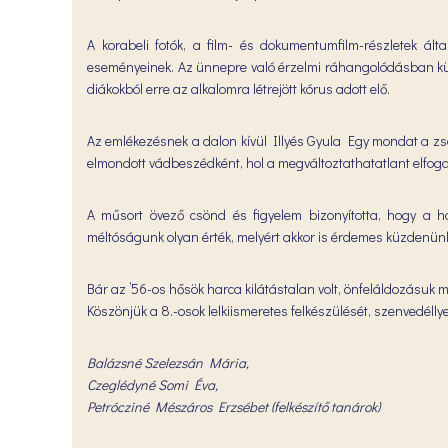
A korabeli fotók, a film- és dokumentumfilm-részletek ál
eseményeinek. Az ünnepre való érzelmi ráhangolódásban külö
diákokból erre az alkalomra létrejött kórus adott elő.
Az emlékezésnek a dalon kívül Illyés Gyula Egy mondat a zsar
elmondott vádbeszédként, hol a megváltoztathatatlant elfog
A műsort övező csönd és figyelem bizonyította, hogy a h
méltóságunk olyan érték, melyért akkor is érdemes küzdenünk
Bár az ’56-os hősök harca kilátástalan volt, önfeláldozásuk
Köszönjük a 8.-osok lelkiismeretes felkészülését, szenvedéll
Balázsné Szelezsán Mária,
Czeglédyné Somi Éva,
Petrócziné Mészáros Erzsébet (felkészítő tanárok)