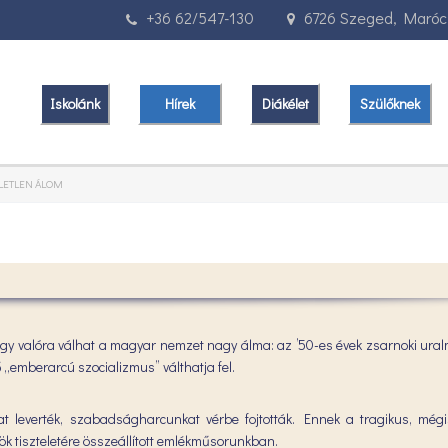
+36 62/547-130
6726 Szeged, Marócz
Iskolánk
Hírek
Diákélet
Szülőknek
ÜLETLEN ÁLOM
y valóra válhat a magyar nemzet nagy álma: az ’50-es évek zsarnoki uralm
emberarcú szocializmus” válthatja fel.
at leverték, szabadságharcunkat vérbe fojtották. Ennek a tragikus, mégi
ök tiszteletére összeállított emlékműsorunkban.