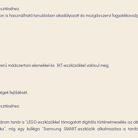
esztéséhez,
ásokon is használható tanulásban akadályozott és mozgásszervi fogyatékoss
szerű módszertani elemekkel és IKT-eszközökkel valósul meg,
égek fejlődését,
esztéséhez.
árom tanár a “LEGO-eszközökkel támogatott digitális történetmesélés az ok
”, míg egy kolléga “Samsung SMART-eszközök alkalmazása a tanítá