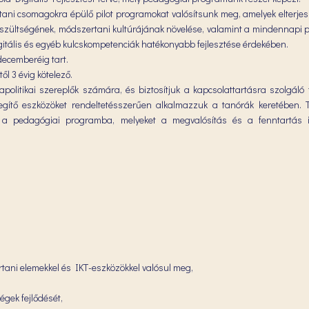
rtani csomagokra épülő pilot programokat valósítsunk meg, amelyek elterje
készültségének, módszertani kultúrájának növelése, valamint a mindennapi 
itális és egyéb kulcskompetenciák hatékonyabb fejlesztése érdekében.
ecemberéig tart.
ől 3 évig kötelező.
apolitikai szereplők számára, és biztosítjuk a kapcsolattartásra szolgáló
segítő eszközöket rendeltetésszerűen alkalmazzuk a tanórák keretében.
k a pedagógiai programba, melyeket a megvalósítás és a fenntartás i
ertani elemekkel és IKT-eszközökkel valósul meg,
égek fejlődését,