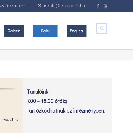
y Géza tér 2.
iskola@tiszaparti.hu
Galéria
Sakk
English
Tanulóink
7.00 – 18.00 óráig
tartózkodhatnak az intézményben.
örnyezet a