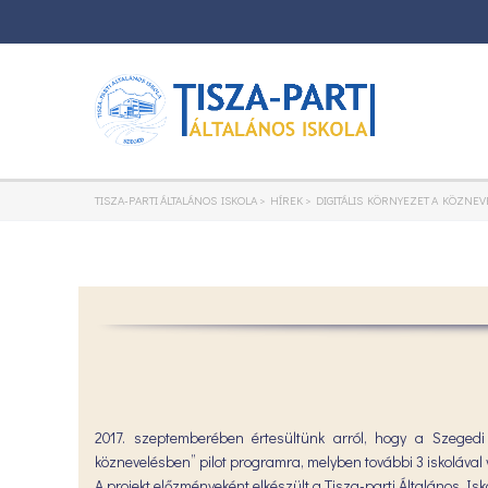
TISZA-PARTI ÁLTALÁNOS ISKOLA
>
HÍREK
>
DIGITÁLIS KÖRNYEZET A KÖZNE
2017. szeptemberében értesültünk arról, hogy a Szegedi 
köznevelésben” pilot programra, melyben további 3 iskolával 
A projekt előzményeként elkészült a Tisza-parti Általános Isk