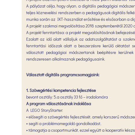
A pályázat célja, hogy olyan, a digitális pedagógiai módsze
teljes köznevelési rendszerben a pedagógusok digitális fel
munka során az IKT-használat erősítése és elsősorban a dig
A projekt szakmai megvalósítása 2018 szeptemberétől 2020 d
A projekt fenntartása: a projekt megvalósításának befejezését
Ezalatt az idő alatt vállaljuk az adatszolgáltatást a szakm
fenntartási időszak alatt a beszerzésre kerülő oktatást 
választott pedagógiai módszertanok beépítésre kerülne
rendszeresen alkalmaznak pedagógusaink.
Választott digitális programcsomagjaink:
1. Szövegértési kompetencia fejlesztése
bevont osztály: 5.a osztály 33 fő – irodalomóra
A program választásának indoklása
A LEGO StoryStarter:
• elősegíti a szövegértés fejlesztését, amely korszerű módsz
• segíti a problémamegoldó gondolkodást,
• támogatja a csoportmunkát, ezzel együtt a kooperatív készs