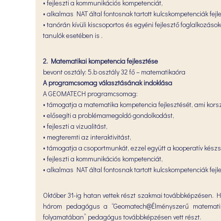
• fejleszti a kommunikációs kompetenciát,
• alkalmas NAT által fontosnak tartott kulcskompetenciák fejl
• tanórán kívüli kiscsoportos és egyéni fejlesztő foglalkoz
tanulók esetében is .
2. Matematikai kompetencia fejlesztése
bevont osztály: 5.b osztály 32 fő – matematikaóra
A programcsomag választásának indoklása
A GEOMATECH programcsomag:
• támogatja a matematika kompetencia fejlesztését, ami kor
• elősegíti a problémamegoldó gondolkodást,
• fejleszti a vizualitást,
• megteremti az interaktivitást,
• támogatja a csoportmunkát, ezzel együtt a kooperatív készs
• fejleszti a kommunikációs kompetenciát,
• alkalmas NAT által fontosnak tartott kulcskompetenciák fejl
Október 31-ig hatan vettek részt szakmai továbbképzésen. H
három pedagógus a “Geomatech@Élményszerű matematika
folyamatában” pedagógus továbbképzésen vett részt.