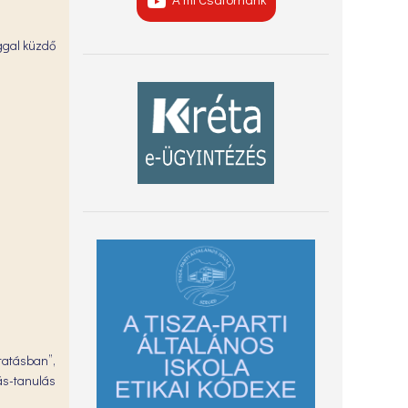
ággal küzdő
tatásban”,
s-tanulás