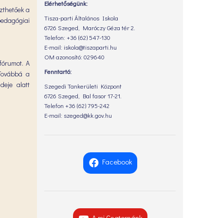
Elérhetőségünk:
szthetőek a
Tisza-parti Általános Iskola
pedagógiai
6726 Szeged, Maróczy Géza tér 2.
Telefon: +36 (62) 547-130
E-mail: iskola@tiszaparti.hu
OM azonosító: 029640
 fórumot. A
Fenntartó:
 Továbbá a
deje alatt
Szegedi Tankerületi Központ
6726 Szeged, Bal fasor 17-21.
Telefon +36 (62) 795-242
E-mail: szeged@kk.gov.hu
Facebook
A mi Csatornánk