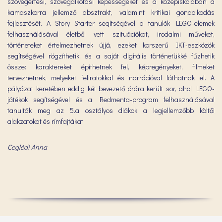
szövegértési, szövegalkotási képességeket és a középiskolában a
kamaszkorra jellemző absztrakt, valamint kritikai gondolkodás
fejlesztését. A Story Starter segítségével a tanulók LEGO-elemek
felhasználásával életből vett szituációkat, irodalmi műveket,
történeteket értelmezhetnek újjá, ezeket korszerű IKT-eszközök
segítségével rögzíthetik, és a saját digitális történetükké fűzhetik
össze: karaktereket építhetnek fel, képregényeket, filmeket
tervezhetnek, melyeket feliratokkal és narrációval láthatnak el. A
pályázat keretében eddig két bevezető órára került sor, ahol LEGO-
játékok segítségével és a Redmenta-program felhasználásával
tanulták meg az 5.a osztályos diákok a legjellemzőbb költői
alakzatokat és rímfajtákat.
Ceglédi Anna