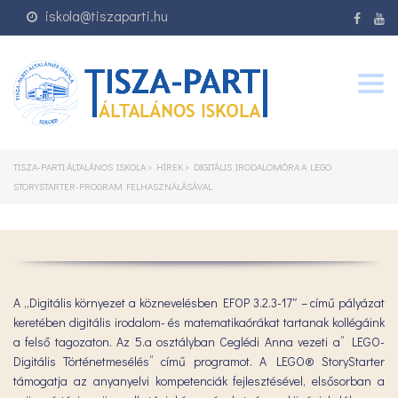
iskola@tiszaparti.hu
Togg
navig
TISZA-PARTI ÁLTALÁNOS ISKOLA
>
HÍREK
>
DIGITÁLIS IRODALOMÓRA A LEGO
STORYSTARTER-PROGRAM FELHASZNÁLÁSÁVAL
A „Digitális környezet a köznevelésben EFOP 3.2.3-17″ – című pályázat
keretében digitális irodalom- és matematikaórákat tartanak kollégáink
a felső tagozaton. Az 5.a osztályban Ceglédi Anna vezeti a” LEGO-
Digitális Történetmesélés” című programot. A LEGO® StoryStarter
támogatja az anyanyelvi kompetenciák fejlesztésével, elsősorban a