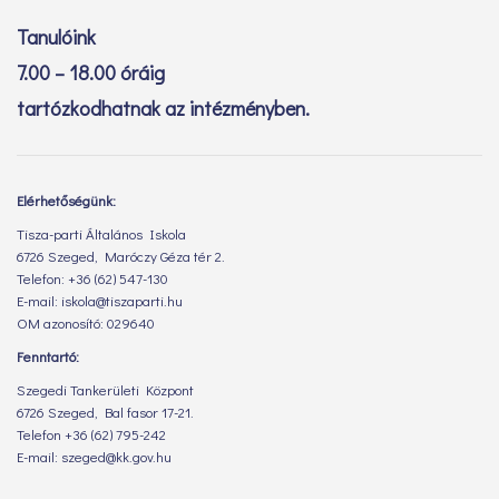
Tanulóink
7.00 – 18.00 óráig
tartózkodhatnak az intézményben.
Elérhetőségünk:
Tisza-parti Általános Iskola
6726 Szeged, Maróczy Géza tér 2.
Telefon: +36 (62) 547-130
E-mail: iskola@tiszaparti.hu
OM azonosító: 029640
Fenntartó:
Szegedi Tankerületi Központ
6726 Szeged, Bal fasor 17-21.
Telefon +36 (62) 795-242
E-mail: szeged@kk.gov.hu