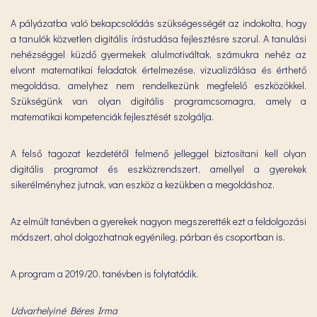
A pályázatba való bekapcsolódás szükségességét az indokolta, hogy
a tanulók közvetlen digitális írástudása fejlesztésre szorul. A tanulási
nehézséggel küzdő gyermekek alulmotiváltak, számukra nehéz az
elvont matematikai feladatok értelmezése, vizualizálása és érthető
megoldása, amelyhez nem rendelkezünk megfelelő eszközökkel.
Szükségünk van olyan digitális programcsomagra, amely a
matematikai kompetenciák fejlesztését szolgálja.
A felső tagozat kezdetétől felmenő jelleggel biztosítani kell olyan
digitális programot és eszközrendszert, amellyel a gyerekek
sikerélményhez jutnak, van eszköz a kezükben a megoldáshoz.
Az elmúlt tanévben a gyerekek nagyon megszerették ezt a feldolgozási
módszert, ahol dolgozhatnak egyénileg, párban és csoportban is.
A program a 2019/20. tanévben is folytatódik.
Udvarhelyiné Béres Irma