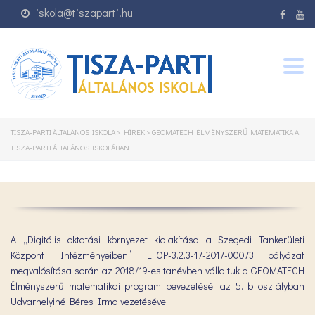
iskola@tiszaparti.hu
Togg
navig
TISZA-PARTI ÁLTALÁNOS ISKOLA
>
HÍREK
>
GEOMATECH ÉLMÉNYSZERŰ MATEMATIKA A
TISZA-PARTI ÁLTALÁNOS ISKOLÁBAN
A „Digitális oktatási környezet kialakítása a Szegedi Tankerületi
Központ Intézményeiben” EFOP-3.2.3-17-2017-00073 pályázat
megvalósítása során az 2018/19-es tanévben vállaltuk a GEOMATECH
Élményszerű matematikai program bevezetését az 5. b osztályban
Udvarhelyiné Béres Irma vezetésével.