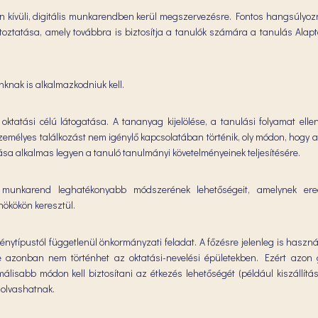
n kívüli, digitális munkarendben kerül megszervezésre. Fontos hangsúlyozn
oztatása, amely továbbra is biztosítja a tanulók számára a tanulás Alap
knak is alkalmazkodniuk kell.
ktatási célú látogatása. A tananyag kijelölése, a tanulási folyamat elle
emélyes találkozást nem igénylő kapcsolatában történik, oly módon, hogy 
ása alkalmas legyen a tanuló tanulmányi követelményeinek teljesítésére.
 munkarend leghatékonyabb módszerének lehetőségeit, amelynek ere
nökökön keresztül.
énytípustól függetlenül önkormányzati feladat. A főzésre jelenleg is haszn
se azonban nem történhet az oktatási-nevelési épületekben. Ezért azon
álisabb módon kell biztosítani az étkezés lehetőségét (például kiszállítás
 olvashatnak.