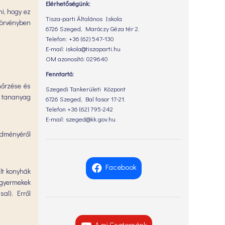
Elérhetőségünk:
i, hogy ez
Tisza-parti Általános Iskola
törvényben
6726 Szeged, Maróczy Géza tér 2.
Telefon: +36 (62) 547-130
E-mail: iskola@tiszaparti.hu
OM azonosító: 029640
Fenntartó:
nőrzése és
Szegedi Tankerületi Központ
a tananyag
6726 Szeged, Bal fasor 17-21.
Telefon +36 (62) 795-242
E-mail: szeged@kk.gov.hu
dményéről
Facebook
ált konyhák
 gyermekek
sal). Erről
A mi Csatornánk