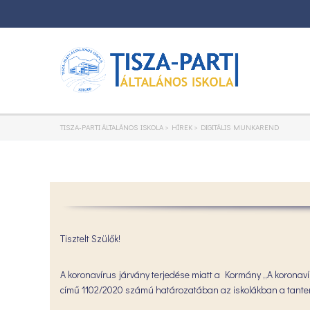
TISZA-PARTI ÁLTALÁNOS ISKOLA
>
HÍREK
>
DIGITÁLIS MUNKAREND
Tisztelt Szülők!
A koronavírus járvány terjedése miatt a Kormány „A koronav
című 1102/2020 számú határozatában az iskolákban a tanterm