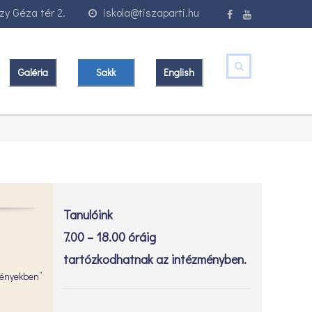
y Géza tér 2.
iskola@tiszaparti.hu
Galéria
Sakk
English
Tanulóink
7.00 – 18.00 óráig
tartózkodhatnak az intézményben.
ményekben”