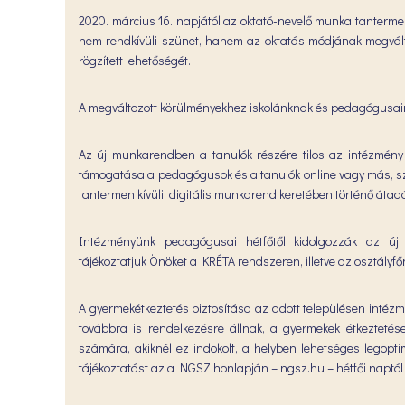
2020. március 16. napjától az oktató-nevelő munka tanterme
nem rendkívüli szünet, hanem az oktatás módjának megvált
rögzített lehetőségét.
A megváltozott körülményekhez iskolánknak és pedagógusain
Az új munkarendben a tanulók részére tilos az intézmény o
támogatása a pedagógusok és a tanulók online vagy más, sz
tantermen kívüli, digitális munkarend keretében történő átad
Intézményünk pedagógusai hétfőtől kidolgozzák az új
tájékoztatjuk Önöket a KRÉTA rendszeren, illetve az osztályfő
A gyermekétkeztetés biztosítása az adott településen intézm
továbbra is rendelkezésre állnak, a gyermekek étkezteté
számára, akiknél ez indokolt, a helyben lehetséges legoptim
tájékoztatást az a NGSZ honlapján – ngsz.hu – hétfői naptól