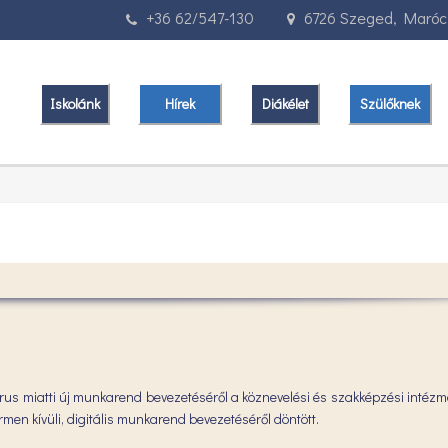
+36 62/547-130
6726 Szeged, Marócz
Iskolánk
Hírek
Diákélet
Szülőknek
írus miatti új munkarend bevezetéséről a köznevelési és szakképzési intéz
en kívüli, digitális munkarend bevezetéséről döntött.