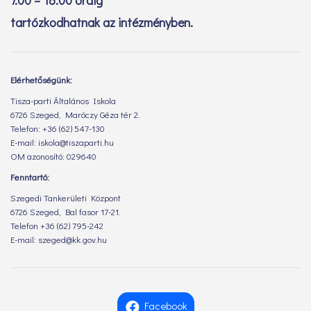
tartózkodhatnak az intézményben.
Elérhetőségünk:
Tisza-parti Általános Iskola
6726 Szeged, Maróczy Géza tér 2.
Telefon: +36 (62) 547-130
E-mail: iskola@tiszaparti.hu
OM azonosító: 029640
Fenntartó:
Szegedi Tankerületi Központ
6726 Szeged, Bal fasor 17-21.
Telefon +36 (62) 795-242
E-mail: szeged@kk.gov.hu
Facebook