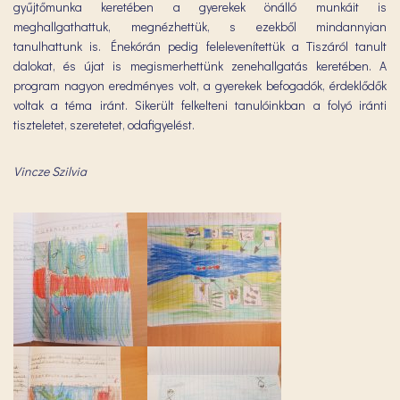
gyűjtőmunka keretében a gyerekek önálló munkáit is
meghallgathattuk, megnézhettük, s ezekből mindannyian
tanulhattunk is. Énekórán pedig felelevenítettük a Tiszáról tanult
dalokat, és újat is megismerhettünk zenehallgatás keretében. A
program nagyon eredményes volt, a gyerekek befogadók, érdeklődők
voltak a téma iránt. Sikerült felkelteni tanulóinkban a folyó iránti
tiszteletet, szeretetet, odafigyelést.
Vincze Szilvia