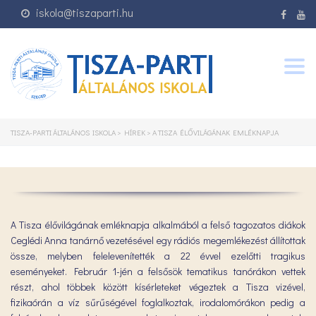
iskola@tiszaparti.hu
Togg
navig
TISZA-PARTI ÁLTALÁNOS ISKOLA
>
HÍREK
>
A TISZA ÉLŐVILÁGÁNAK EMLÉKNAPJA
A Tisza élővilágának emléknapja alkalmából a felső tagozatos diákok
Ceglédi Anna tanárnő vezetésével egy rádiós megemlékezést állítottak
össze, melyben felelevenítették a 22 évvel ezelőtti tragikus
eseményeket. Február 1-jén a felsősök tematikus tanórákon vettek
részt, ahol többek között kísérleteket végeztek a Tisza vizével,
fizikaórán a víz sűrűségével foglalkoztak, irodalomórákon pedig a