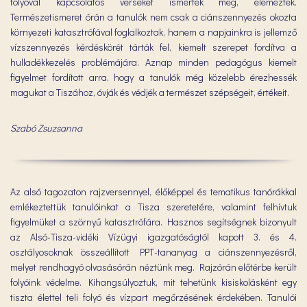
folyóval kapcsolatos verseket ismertek meg, elemeztek.
Természetismeret órán a tanulók nem csak a ciánszennyezés okozta
környezeti katasztrófával foglalkoztak, hanem a napjainkra is jellemző
vízszennyezés kérdéskörét tárták fel, kiemelt szerepet fordítva a
hulladékkezelés problémájára. Aznap minden pedagógus kiemelt
figyelmet fordított arra, hogy a tanulók még közelebb érezhessék
magukat a Tiszához, óvják és védjék a természet szépségeit, értékeit.
Szabó Zsuzsanna
Az alsó tagozaton rajzversennyel, élőképpel és tematikus tanórákkal
emlékeztettük tanulóinkat a Tisza szeretetére, valamint felhívtuk
figyelmüket a szörnyű katasztrófára. Hasznos segítségnek bizonyult
az Alsó-Tisza-vidéki Vízügyi igazgatóságtól kapott 3. és 4.
osztályosoknak összeállított PPT-tananyag a ciánszennyezésről,
melyet rendhagyó olvasásórán néztünk meg. Rajzórán előtérbe került
folyóink védelme. Kihangsúlyoztuk, mit tehetünk kisiskolásként egy
tiszta élettel teli folyó és vízpart megőrzésének érdekében. Tanulói