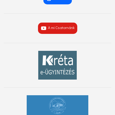
A mi Csatornánk