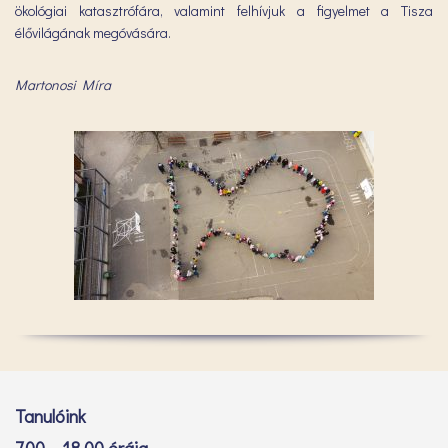
ökológiai katasztrófára, valamint felhívjuk a figyelmet a Tisza
élővilágának megóvására.
Martonosi Míra
Tanulóink
7.00 – 18.00 óráig