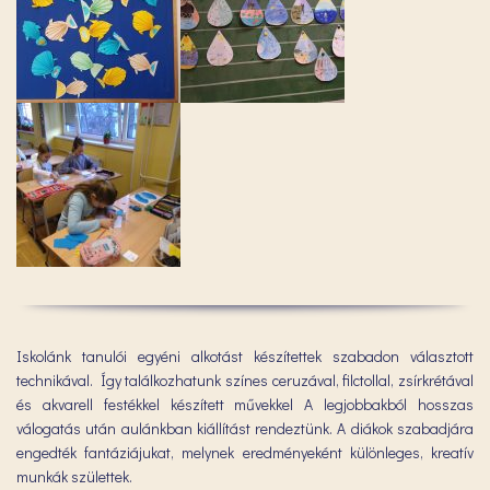
Iskolánk tanulói egyéni alkotást készítettek szabadon választott
technikával. Így találkozhatunk színes ceruzával, filctollal, zsírkrétával
és akvarell festékkel készített művekkel A legjobbakból hosszas
válogatás után aulánkban kiállítást rendeztünk. A diákok szabadjára
engedték fantáziájukat, melynek eredményeként különleges, kreatív
munkák születtek.