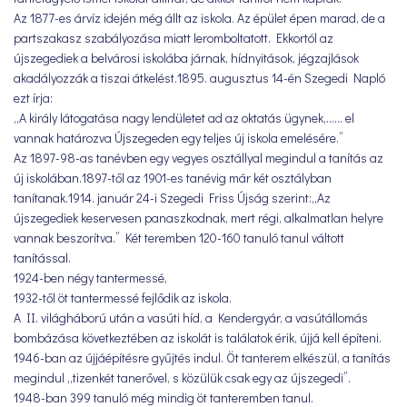
Az 1877-es árvíz idején még állt az iskola. Az épület épen marad, de a
partszakasz szabályozása miatt leromboltatott. Ekkortól az
újszegediek a belvárosi iskolába járnak, hídnyitások, jégzajlások
akadályozzák a tiszai átkelést.1895. augusztus 14-én Szegedi Napló
ezt írja:
„A király látogatása nagy lendületet ad az oktatás ügynek,…… el
vannak határozva Újszegeden egy teljes új iskola emelésére.”
Az 1897-98-as tanévben egy vegyes osztállyal megindul a tanítás az
új iskolában.1897-től az 1901-es tanévig már két osztályban
tanítanak.1914. január 24-i Szegedi Friss Újság szerint:„Az
újszegediek keservesen panaszkodnak, mert régi, alkalmatlan helyre
vannak beszorítva.” Két teremben 120-160 tanuló tanul váltott
tanítással.
1924-ben négy tantermessé,
1932-től öt tantermessé fejlődik az iskola.
A II. világháború után a vasúti híd, a Kendergyár, a vasútállomás
bombázása következtében az iskolát is találatok érik, újjá kell építeni.
1946-ban az újjáépítésre gyűjtés indul. Öt tanterem elkészül, a tanítás
megindul „tizenkét tanerővel, s közülük csak egy az újszegedi”.
1948-ban 399 tanuló még mindig öt tanteremben tanul.