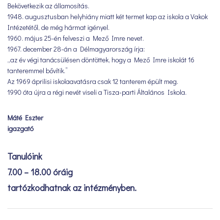
Bekövetkezik az államosítás.
1948. augusztusban helyhiány miatt két termet kap az iskola a Vakok
Intézetétől, de még hármat igényel.
1960. május 25-én felveszi a Mező Imre nevet.
1967. december 28-án a Délmagyarország írja:
„az év végi tanácsülésen döntöttek, hogy a Mező Imre iskolát 16
tanteremmel bővítik.”
Az 1969 áprilisi iskolaavatásra csak 12 tanterem épült meg.
1990 óta újra a régi nevét viseli a Tisza-parti Általános Iskola.
Máté Eszter
igazgató
Tanulóink
7.00 – 18.00 óráig
tartózkodhatnak az intézményben.