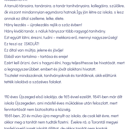
A tanuló társaira, tanáraira, a tanár tanítványaira, kollegáira, szülőkre,
ők viszont mindannyian egymásra hatnak.Így jön létre az iskola, s lesz
annak ez által szelleme, lelke, élete.
Hány kezdés – újrakezdés rejlik a száz évben!
Hány kiváló tanár, s náluk hányszor több ragyogó tanítvány.
Ezt együtt látni, érezni, tudni – mekkora erő, mennyi nagyszerűség!
Ez teszi az ISKOLÁT!
Ez által van múltja, jelene és jövője!
Ebből van tartalma – tartása és ereje!
Ezért kell őrizni, óvni s hagyni élni, hogy teljesíthesse be hivatását, mert
a legnagyszerűbbet, embert és jövőt alakítani hivatott.
Tisztelet mindazoknak, tanítványoknak és tanítóknak, akik előttünk
tették iskolává a százéves falakat.
110 éves Újszeged első iskolája, de 165 évvel ezelőtt, 1841-ben már állt
iskola Újszegeden, ami másfél éves működése után feloszlott, mert
fenntartását nem biztosította a község.
1861-ben, 20 év múlva újra megnyílt az iskola, de csak két évre, mert
akkor meg a tanítót nem tudták fizetni. Évekre rá, a Torontál megyei
tanfelügyelő ismét iskolát állíttat, de akkor tanítót nem kaptak.