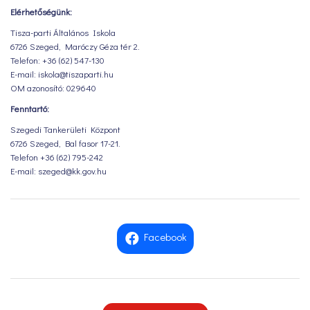
Elérhetőségünk:
Tisza-parti Általános Iskola
6726 Szeged, Maróczy Géza tér 2.
Telefon: +36 (62) 547-130
E-mail: iskola@tiszaparti.hu
OM azonosító: 029640
Fenntartó:
Szegedi Tankerületi Központ
6726 Szeged, Bal fasor 17-21.
Telefon +36 (62) 795-242
E-mail: szeged@kk.gov.hu
Facebook