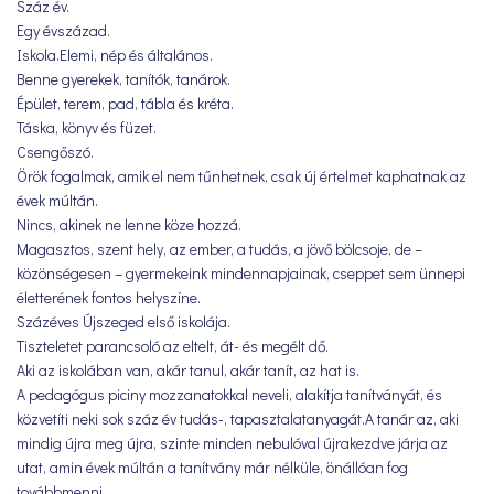
Száz év.
Egy évszázad.
Iskola.Elemi, nép és általános.
Benne gyerekek, tanítók, tanárok.
Épület, terem, pad, tábla és kréta.
Táska, könyv és füzet.
Csengőszó.
Örök fogalmak, amik el nem tűnhetnek, csak új értelmet kaphatnak az
évek múltán.
Nincs, akinek ne lenne köze hozzá.
Magasztos, szent hely, az ember, a tudás, a jövő bölcsoje, de –
közönségesen – gyermekeink mindennapjainak, cseppet sem ünnepi
életterének fontos helyszíne.
Százéves Újszeged első iskolája.
Tiszteletet parancsoló az eltelt, át- és megélt dő.
Aki az iskolában van, akár tanul, akár tanít, az hat is.
A pedagógus piciny mozzanatokkal neveli, alakítja tanítványát, és
közvetíti neki sok száz év tudás-, tapasztalatanyagát.A tanár az, aki
mindig újra meg újra, szinte minden nebulóval újrakezdve járja az
utat, amin évek múltán a tanítvány már nélküle, önállóan fog
továbbmenni.