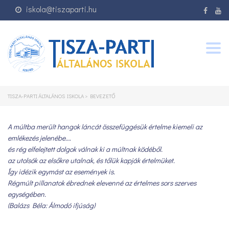
iskola@tiszaparti.hu
Togg
navig
TISZA-PARTI ÁLTALÁNOS ISKOLA
>
BEVEZETŐ
A múltba merült hangok láncát összefüggésük értelme kiemeli az
emlékezés jelenébe….
és rég elfelejtett dolgok válnak ki a múltnak ködéből.
az utolsók az elsőkre utalnak, és tőlük kapják értelmüket.
Így idézik egymást az események is.
Régmúlt pillanatok ébrednek elevenné az értelmes sors szerves
egységében.
(Balázs Béla: Álmodó ifjúság)