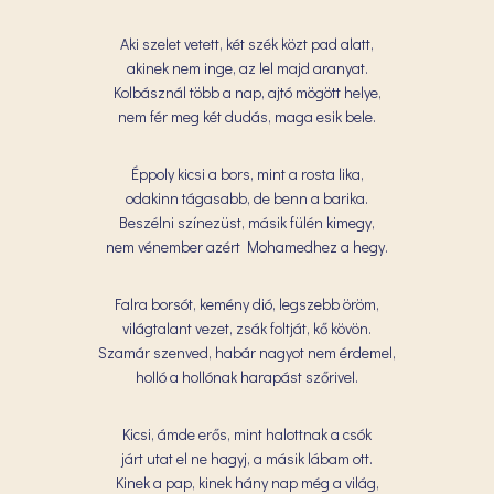
Aki szelet vetett, két szék közt pad alatt,
akinek nem inge, az lel majd aranyat.
Kolbásznál több a nap, ajtó mögött helye,
nem fér meg két dudás, maga esik bele.
Éppoly kicsi a bors, mint a rosta lika,
odakinn tágasabb, de benn a barika.
Beszélni színezüst, másik fülén kimegy,
nem vénember azért Mohamedhez a hegy.
Falra borsót, kemény dió, legszebb öröm,
világtalant vezet, zsák foltját, kő kövön.
Szamár szenved, habár nagyot nem érdemel,
holló a hollónak harapást szőrivel.
Kicsi, ámde erős, mint halottnak a csók
járt utat el ne hagyj, a másik lábam ott.
Kinek a pap, kinek hány nap még a világ,