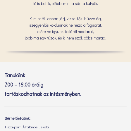
ló is botlik, előbb, mint a sánta kutyák.
Ki mint él, lassan járj, vízzel főz, húzza ág,
szégyenlős koldusnak ne nézd a fogsorát.
előre ne igyunk, tolláról madarat,
jobb ma egy túzok, és ki nem szól, bölcs marad.
Tanulóink
7.00 – 18.00 óráig
tartózkodhatnak az intézményben.
Elérhetőségünk:
Tisza-parti Általános Iskola