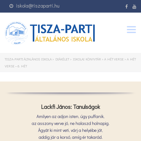
iskola@tiszaparti.hu
Togg
navig
TISZA-PARTI ÁLTALÁNOS ISKOLA
>
DIÁKÉLET
>
ISKOLAI KÖNYVTÁR
>
A HÉT VERSE
>
A HÉT
VERSE – 6. HÉT
Lackfi János: Tanulságok
Amilyen az adjon isten, úgy puffanik,
az asszony verve jó, ne halaszd holnapig.
Ágyát ki mint veti, várj a helyébe jót,
addig jár a korsó, amíg ér takaród.