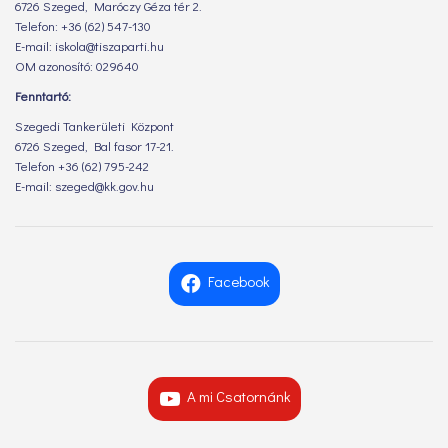
6726 Szeged, Maróczy Géza tér 2.
Telefon: +36 (62) 547-130
E-mail: iskola@tiszaparti.hu
OM azonosító: 029640
Fenntartó:
Szegedi Tankerületi Központ
6726 Szeged, Bal fasor 17-21.
Telefon +36 (62) 795-242
E-mail: szeged@kk.gov.hu
Facebook
A mi Csatornánk