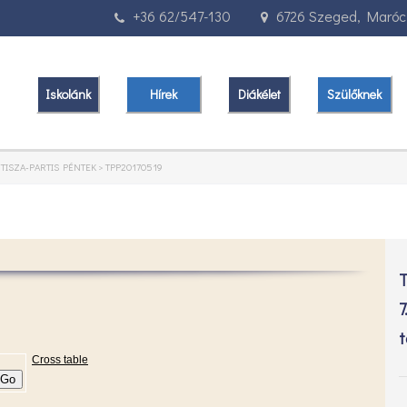
+36 62/547-130
6726 Szeged, Marócz
Iskolánk
Hírek
Diákélet
Szülőknek
>
TISZA-PARTIS PÉNTEK
>
TPP20170519
T
7
t