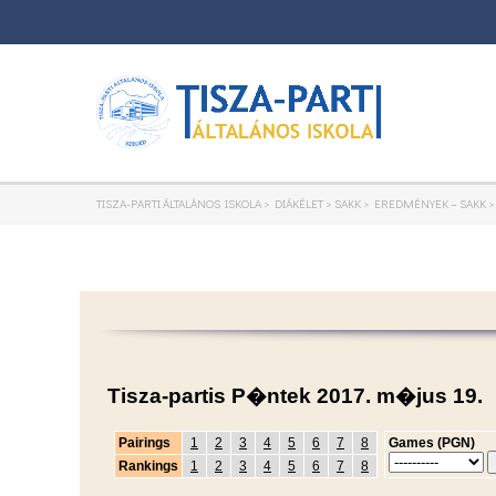
TISZA-PARTI ÁLTALÁNOS ISKOLA
>
DIÁKÉLET
>
SAKK
>
EREDMÉNYEK – SAKK