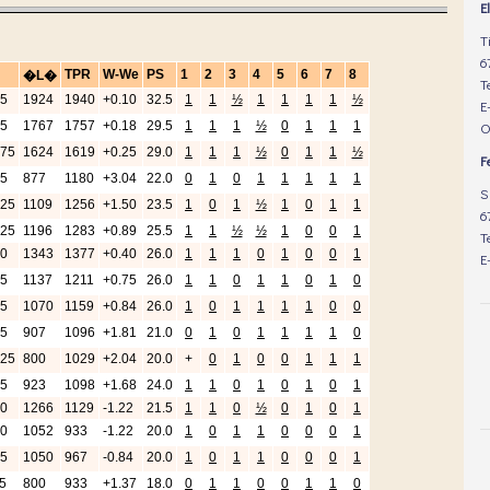
E
T
6
T
E
O
F
S
6
T
E