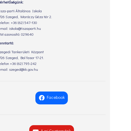
lérhetőségünk:
isza-parti Általános Iskola
726 Szeged, Maróczy Géza tér 2.
elefon: +36 (62) 547-130
-mail: iskola@tiszaparti.hu
M azonosító: 029640
enntartó:
zegedi Tankerületi Központ
726 Szeged, Bal fasor 17-21.
elefon +36 (62) 795-242
-mail: szeged@kk.gov.hu
Facebook
A mi Csatornánk