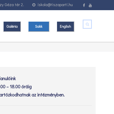
y Géza tér 2.
iskola@tiszaparti.hu
Galéria
Sakk
English
anulóink
.00 – 18.00 óráig
artózkodhatnak az intézményben.