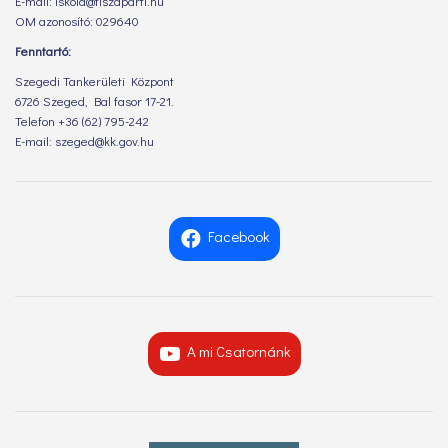
E-mail: iskola@tiszaparti.hu
OM azonosító: 029640
Fenntartó:
Szegedi Tankerületi Központ
6726 Szeged, Bal fasor 17-21.
Telefon +36 (62) 795-242
E-mail: szeged@kk.gov.hu
Facebook
A mi Csatornánk