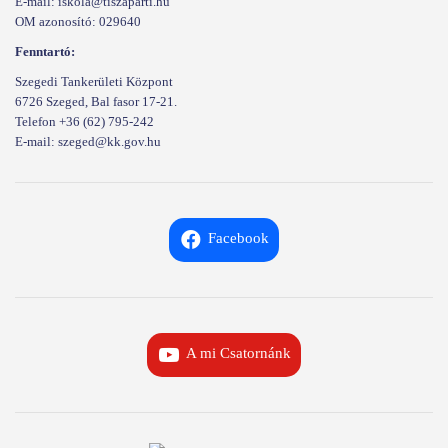
E-mail: iskola@tiszaparti.hu
OM azonosító: 029640
Fenntartó:
Szegedi Tankerületi Központ
6726 Szeged, Bal fasor 17-21.
Telefon +36 (62) 795-242
E-mail: szeged@kk.gov.hu
Facebook
A mi Csatornánk