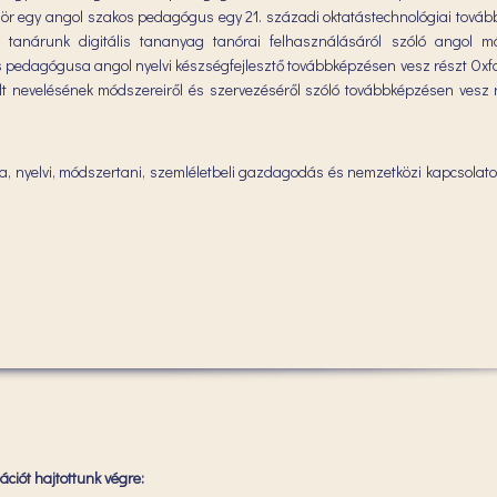
zör egy angol szakos pedagógus egy 21. századi oktatástechnológiai tová
anárunk digitális tananyag tanórai felhasználásáról szóló angol mó
s pedagógusa angol nyelvi készségfejlesztő továbbképzésen vesz részt Oxf
lt nevelésének módszereiről és szervezéséről szóló továbbképzésen vesz r
, nyelvi, módszertani, szemléletbeli gazdagodás és nemzetközi kapcsolatok
ciót hajtottunk végre: