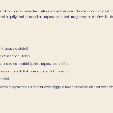
 szakmai napon nevelőtestületi és munkaközösségi disszemináció valósult m
ámoltak pályázati és mobilitási tapasztalataikról, megosztották élményeiket é
mi tapasztalatairól,
urzusán tanultakról,
 kapcsolatos továbbképzése tapasztalatairól és
usán tapasztaltakról és az utazás kihívásairól.
tokról.
vevők megosztották a munkaközösséggel a továbbképzéseken szerzett tud