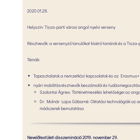
2020.01.28.
Helyszín: Tisza-parti városi angol nyelvi verseny
Résztvevők: a versenyző tanulókat kísérő tanárok és a Tisza-
Témák:
Tapasztalatok a nemzetközi kapcsolatok és az Erasmus+ 
nyári mobilitásrésztvevők beszámolói és tudásmegosztás
Szalontai Ágnes: Történetmesélés lehetőségei az ango
Dr. Molnár Lajos Gáborné: Oktatási technológiák az a
módszerek bemutatása
Nevelőtestületi disszemináció 2019. november 29.