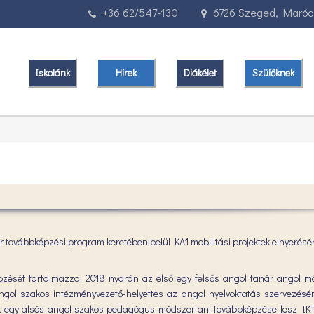
+36 62/547-130
6726 Szeged, Marócz
Iskolánk
Hírek
Diákélet
Szülőknek
 továbbképzési program keretében belül KA1 mobilitási projektek elnyerésér
képzését tartalmazza. 2018 nyarán az első egy felsős angol tanár angol m
ol szakos intézményvezető-helyettes az angol nyelvoktatás szervezésér
k egy alsós angol szakos pedagógus módszertani továbbképzése lesz IK