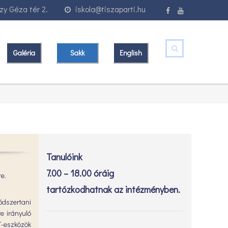
y Géza tér 2.
iskola@tiszaparti.hu
Galéria
Sakk
English
Tanulóink
7.00 – 18.00 óráig
e.
tartózkodhatnak az intézményben.
ódszertani
e irányuló
T-eszközök