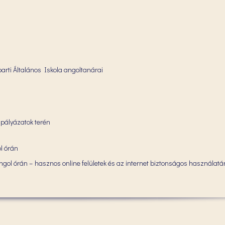
parti Általános Iskola angoltanárai
pályázatok terén
l órán
ngol órán – hasznos online felületek és az internet biztonságos használatá