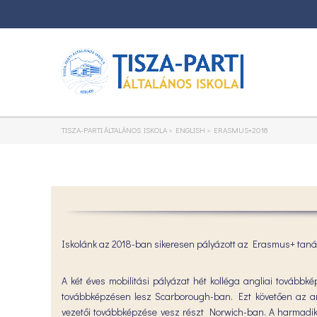
TISZA-PARTI ÁLTALÁNOS ISKOLA
>
ENGLISH
>
ERASMUS+2018
Iskolánk az 2018-ban sikeresen pályázott az Erasmus+ tanár
A két éves mobilitási pályázat hét kolléga angliai tovább
továbbképzésen lesz Scarborough-ban. Ezt követően az ang
vezetői továbbképzése vesz részt Norwich-ban. A harmadi