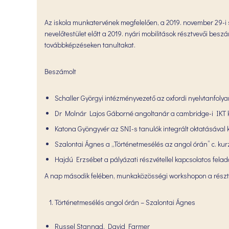
Az iskola munkatervének megfelelően, a 2019. november 29-i
nevelőtestület előtt a 2019. nyári mobilitások résztvevői besz
továbbképzéseken tanultakat.
Beszámolt
Schaller Györgyi intézményvezető az oxfordi nyelvtanfolya
Dr Molnár Lajos Gáborné angoltanár a cambridge-i IKT k
Katona Gyöngyvér az SNI-s tanulók integrált oktatásával
Szalontai Ágnes a „Történetmesélés az angol órán” c. kurz
Hajdú Erzsébet a pályázati részvétellel kapcsolatos felada
A nap második felében, munkaközösségi workshopon a részt
Történetmesélés angol órán – Szalontai Ágnes
Russel Stannad, David Farmer