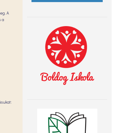
eg. A
s a
ásukat: