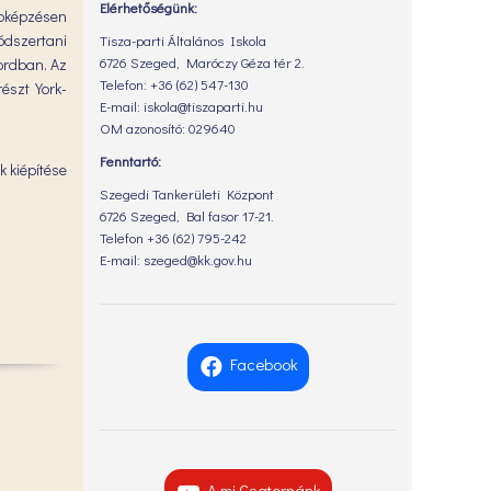
Elérhetőségünk:
bbképzésen
dszertani
Tisza-parti Általános Iskola
6726 Szeged, Maróczy Géza tér 2.
ordban. Az
Telefon: +36 (62) 547-130
észt York-
E-mail: iskola@tiszaparti.hu
OM azonosító: 029640
Fenntartó:
 kiépítése
Szegedi Tankerületi Központ
6726 Szeged, Bal fasor 17-21.
Telefon +36 (62) 795-242
E-mail: szeged@kk.gov.hu
Facebook
A mi Csatornánk