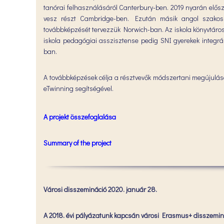
tanórai felhasználásáról Canterbury-ben. 2019 nyarán elős
vesz részt Cambridge-ben. Ezután másik angol szakos t
továbbképzését tervezzük Norwich-ban. Az iskola könyvtáro
iskola pedagógiai asszisztense pedig SNI gyerekek integrá
ban.
A továbbképzések célja a résztvevők módszertani megújulása
eTwinning segítségével.
A projekt összefoglalása
Summary of the project
Városi disszemináció 2020. január 28.
A 2018. évi pályázatunk kapcsán városi Erasmus+ disszeminá