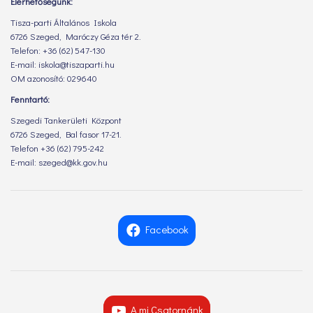
Elérhetőségünk:
Tisza-parti Általános Iskola
6726 Szeged, Maróczy Géza tér 2.
Telefon: +36 (62) 547-130
E-mail: iskola@tiszaparti.hu
OM azonosító: 029640
Fenntartó:
Szegedi Tankerületi Központ
6726 Szeged, Bal fasor 17-21.
Telefon +36 (62) 795-242
E-mail: szeged@kk.gov.hu
Facebook
A mi Csatornánk