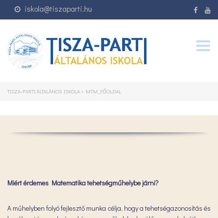
iskola@tiszaparti.hu
Togg
navig
TISZA-PARTI ÁLTALÁNOS ISKOLA
>
MTM_FŐOLDAL
Miért érdemes Matematika tehetségműhelybe járni?
A műhelyben folyó fejlesztő munka célja, hogy a tehetségazonosítás és