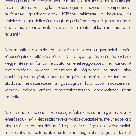
beválogatás eredményeképpen e műhelybe kerülő gyermekek átlagon
felüli matematikai, logikai képességei és szociális kompetenciái
fejlődjenek, gazdagodjanak, különös tekintettel a figyelem, az
emlékezet, a gondolkodás, a logikus problémamegoldó gondolkodás, a
kreativitás, az anyanyelvi nevelés és a matematika iránti motiváció
területén.
A harmonikus személyiségfejlesztés érdekében a gyermekek egyéni
képességeinek feltérképezése után, a gyenge és erős és oldalak
kiegyenlítése is fontos feladata a tehetséggondozó munkának. A
tevékenységek nyugodt, felszabadult légkörben zajlanak, ahol
lehetőség van egyéni, csoportos és páros munkára is. Az ismeretek
átadása, rendszerezése a gazdagítás különböző módszereivel,
komplex módon játékos tapasztalatszerzés, cselekedtetés útján
történik.
Az általános és speciális képességek fejlesztése után a gyermekeknek
lehetőségük nyílik kiegészítő tevékenységek végzésére, melynek célja a
pihentetés, a regenerálódás. A kognitív képességek fejlesztése mellett
a szociális kompetenciák erősítése is megfelelő hangsúlyt kap. A