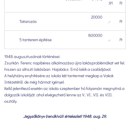
,91
Ft
20000
Tatarozás
,-
Ft
800000
5 tanterem építése
,-
Ft
1948 augusztusának történései:
Zsurkán Ferenc napibéres alkalmazása újra lakásproblémákat vet fel,
hiszen az altiszti lakásban Hajabács Ernő lakik a családjával.
A helyhiány enyhítésére az iskola két tantermet megkap a Vakok
Intézetétől, de még hármat igényel.
Kellő jelentkező esetén az iskola szeptember hó folyamán megnyitná a
dolgozók iskoláját, ahol elvégezhető lenne az V., VI., VII. és VIII.
osztály.
Jegyzőkönyv (rendkívüli értekezlet) 1948. aug. 29.