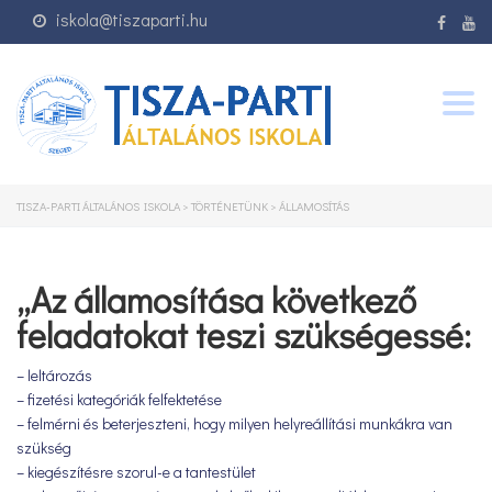
iskola@tiszaparti.hu
Togg
navig
TISZA-PARTI ÁLTALÁNOS ISKOLA
>
TÖRTÉNETÜNK
>
ÁLLAMOSÍTÁS
„Az államosítása következő
feladatokat teszi szükségessé:
– leltározás
– fizetési kategóriák felfektetése
– felmérni és beterjeszteni, hogy milyen helyreállítási munkákra van
szükség
– kiegészítésre szorul-e a tantestület