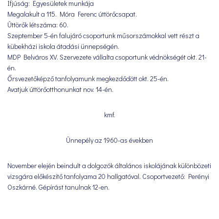
Ifjúság: Egyesületek munkája
Megalakult a 115. Móra Ferenc úttörőcsapat.
Úttörők létszáma: 60.
Szeptember 5-én falujáró csoportunk műsorszámokkal vett részt a
kübekházi iskola átadási ünnepségén.
MDP Belváros XV. Szervezete vállalta csoportunk védnökségét okt. 21-
én.
Őrsvezetőképző tanfolyamunk megkezdődött okt. 25-én.
Avatjuk úttörőotthonunkat nov. 14-én.
kmf.
Ünnepély az 1960-as években
November elején beindult a dolgozók általános iskolájának különbözeti
vizsgára előkészítő tanfolyama 20 hallgatóval. Csoportvezető: Perényi
Oszkárné. Gépírást tanulnak 12-en.