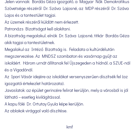
Jelen vannak: Bordás Géza igazgató, a Magyar Nők Demokratikus
Szövetsége részéről Dr. Száva Lajosné, az MDP részéről Dr. Száva
Lajos és a tantestület tagjai.
Az üzemek részéről küldött nem érkezett.
Patronázs Bizottságot kell alakítani.
A bizottság megalakul, elnök Dr. Száva Lajosné, titkár Bordás Géza
akik tagjai a tantestületnek.
Megalakul az Intéző Bizottság is. Feladata a kultúrdélután
megszervezése. Az MNDSZ szombaton és vasárnap gyűjt az
iskoláért. Három urnát állítanak fel Újszegeden a hídnál, a SZUE-nál
és a Vigadónál.
Az Ipari Vásár idejére az iskolákat versenyszerűen díszítsék fel (az
igazgatói értekezlet határozata).
Javaslatok: az épület gerincére felirat kerüljön, mely a városból is jól
látható – esetleg kivilágítással.
A kapu fölé Dr. Ortutay Gyula képe kerüljön.
Az ablakok virággal való díszítése.
kmf