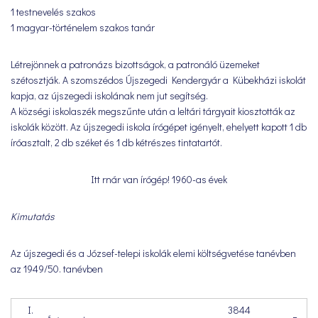
1 testnevelés szakos
1 magyar-történelem szakos tanár
Létrejönnek a patronázs bizottságok, a patronáló üzemeket
szétosztják. A szomszédos Újszegedi Kendergyár a Kübekházi iskolát
kapja, az újszegedi iskolának nem jut segítség.
A községi iskolaszék megszűnte után a leltári tárgyait kiosztották az
iskolák között. Az újszegedi iskola írógépet igényelt, ehelyett kapott 1 db
íróasztalt, 2 db széket és 1 db kétrészes tintatartót.
Itt rnár van írógép! 1960-as évek
Kimutatás
Az újszegedi és a József-telepi iskolák elemi költségvetése tanévben
az 1949/50. tanévben
I.
3844