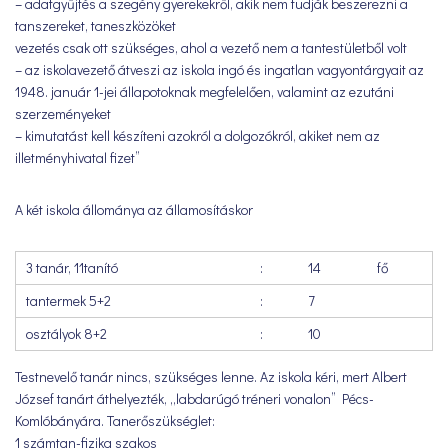
– adatgyűjtés a szegény gyerekekről, akik nem tudják beszerezni a
tanszereket, taneszközöket
vezetés csak ott szükséges, ahol a vezető nem a tantestületből volt
– az iskolavezető átveszi az iskola ingó és ingatlan vagyontárgyait az
1948. január 1-jei állapotoknak megfelelően, valamint az ezutáni
szerzeményeket
– kimutatást kell készíteni azokról a dolgozókról, akiket nem az
illetményhivatal fizet”
A két iskola állománya az államosításkor
3 tanár, 11tanító
:
14
fő
tantermek 5+2
:
7
osztályok 8+2
:
10
Testnevelő tanár nincs, szükséges lenne. Az iskola kéri, mert Albert
József tanárt áthelyezték, „labdarúgó tréneri vonalon” Pécs-
Komlóbányára. Tanerőszükséglet:
1 számtan-fizika szakos