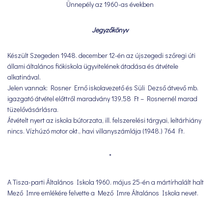
Ünnepély az 1960-as években
Jegyzőkönyv
Készült Szegeden 1948. december 12-én az újszegedi szőregi úti
állami általános fiókiskola ügyvitelének átadása és átvétele
alkatinával.
Jelen vannak: Rosner Ernő iskolavezető és Süli Dezső átvevő mb.
igazgató átvétel előttről maradvány 139,58 Ft – Rosnernél marad
tüzelővásárlásra.
Átvételt nyert az iskola bútorzata, ill. felszerelési tárgyai, leltárhiány
nincs. Vízhúzó motor okt., havi villanyszámlája (1948.) 764 Ft.
*
A Tisza-parti Általános Iskola 1960. május 25-én a mártírhalált halt
Mező Imre emlékére felvette a Mező Imre Általános Iskola nevet.