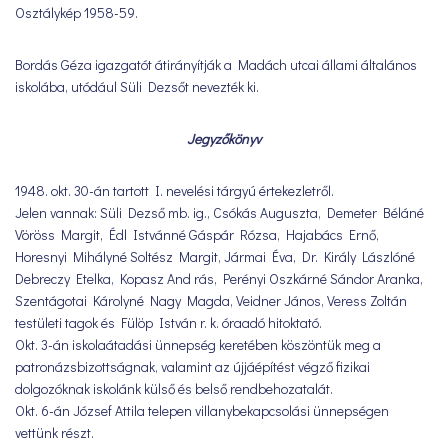
Osztálykép 1958-59.
Bordás Géza igazgatót átirányítják a Madách utcai állami általános
iskolába, utódául Süli Dezsőt nevezték ki.
Jegyzőkönyv
1948. okt. 30-án tartott I. nevelési tárgyú értekezletről.
Jelen vannak: Süli Dezső mb. ig., Csókás Auguszta, Demeter Béláné
Vöröss Margit, Édl Istvánné Gáspár Rózsa, Hajabács Ernő,
Horesnyi Mihályné Soltész Margit, Jármai Éva, Dr. Király Lászlóné
Debreczy Etelka, Kopasz And rás, Perényi Oszkárné Sándor Aranka,
Szentágotai Károlyné Nagy Magda, Veidner János, Veress Zoltán
testületi tagok és Fülöp István r. k. óraadó hitoktató.
Okt. 3-án iskolaátadási ünnepség keretében köszöntük meg a
patronázsbizottságnak, valamint az újjáépítést végző fizikai
dolgozóknak iskolánk külső és belső rendbehozatalát.
Okt. 6-án József Attila telepen villanybekapcsolási ünnepségen
vettünk részt.