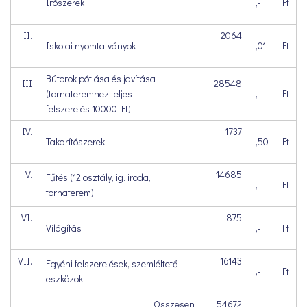
Írószerek
,-
Ft
II.
2064
Iskolai nyomtatványok
,01
Ft
Bútorok pótlása és javítása
III
28548
(tornateremhez teljes
,-
Ft
felszerelés 10000 Ft)
IV.
1737
Takarítószerek
,50
Ft
V.
14685
Fűtés (12 osztály, ig. iroda,
,-
Ft
tornaterem)
VI.
875
Világítás
,-
Ft
VII.
16143
Egyéni felszerelések, szemléltető
,-
Ft
eszközök
Összesen
54672