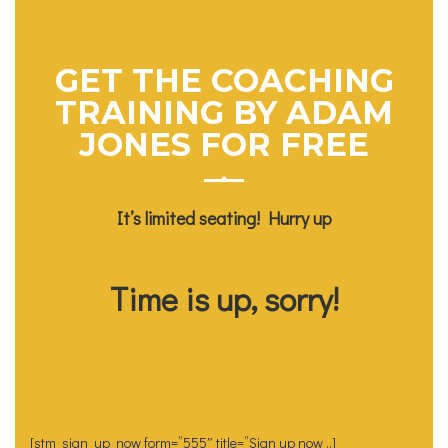
GET THE COACHING
TRAINING BY ADAM
JONES FOR FREE
It’s limited seating! Hurry up
Time is up, sorry!
[stm_sign_up_now form=”555″ title=”Sign up now „]