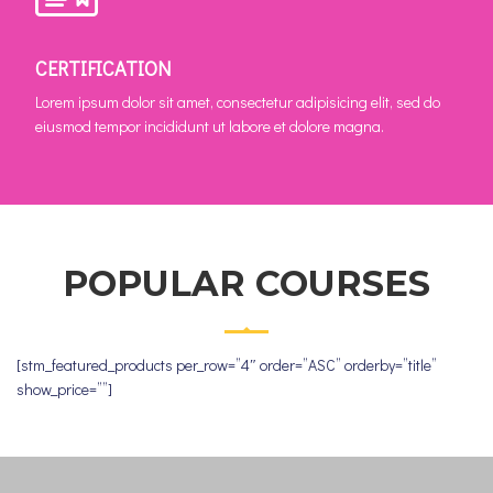
eiusmod tempor incididunt ut labore et dolore magna.
CERTIFICATION
Lorem ipsum dolor sit amet, consectetur adipisicing elit, sed do
eiusmod tempor incididunt ut labore et dolore magna.
POPULAR COURSES
[stm_featured_products per_row=”4″ order=”ASC” orderby=”title”
show_price=””]