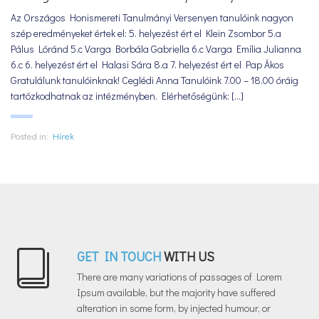
Az Országos Honismereti Tanulmányi Versenyen tanulóink nagyon
szép eredményeket értek el: 5. helyezést ért el Klein Zsombor 5.a
Pálus Lóránd 5.c Varga Borbála Gabriella 6.c Varga Emília Julianna
6.c 6. helyezést ért el Halasi Sára 8.a 7. helyezést ért el Pap Ákos
Gratulálunk tanulóinknak! Ceglédi Anna Tanulóink 7.00 – 18.00 óráig
tartózkodhatnak az intézményben. Elérhetőségünk: [...]
Posted in:
Hírek
GET IN TOUCH
WITH US
There are many variations of passages of Lorem
Ipsum available, but the majority have suffered
alteration in some form, by injected humour, or