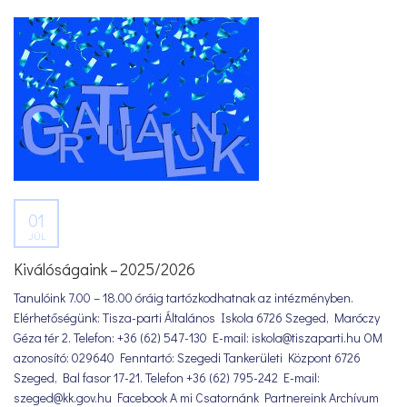
01
JÚL
Kiválóságaink – 2025/2026
Tanulóink 7.00 – 18.00 óráig tartózkodhatnak az intézményben.
Elérhetőségünk: Tisza-parti Általános Iskola 6726 Szeged, Maróczy
Géza tér 2. Telefon: +36 (62) 547-130 E-mail: iskola@tiszaparti.hu OM
azonosító: 029640 Fenntartó: Szegedi Tankerületi Központ 6726
Szeged, Bal fasor 17-21. Telefon +36 (62) 795-242 E-mail:
szeged@kk.gov.hu Facebook A mi Csatornánk Partnereink Archívum