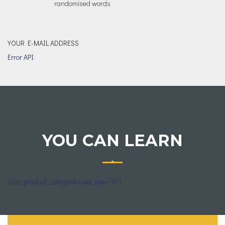
randomised words
YOUR E-MAIL ADDRESS
Error API
YOU CAN LEARN
[stm_product_categories per_row=”6″]