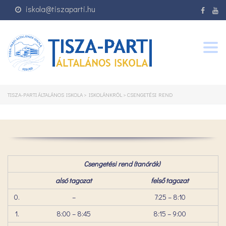
iskola@tiszaparti.hu
Togg
navig
TISZA-PARTI ÁLTALÁNOS ISKOLA
>
ISKOLÁNKRÓL
>
CSENGETÉSI REND
Csengetési rend (tanórák)
alsó tagozat
felső tagozat
0.
–
7:25 – 8:10
1.
8:00 – 8:45
8:15 – 9:00