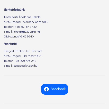
Elérhetőségünk:
Tisza-parti Általános Iskola
6726 Szeged, Maróczy Géza tér 2.
Telefon: +36 (62) 547-130
E-mail: iskola@tiszaparti.hu
OM azonosító: 029640
Fenntartó:
Szegedi Tankerületi Központ
6726 Szeged, Bal fasor 17-21.
Telefon +36 (62) 795-242
E-mail: szeged@kk.gov.hu
Facebook