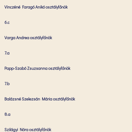
Vinczéné Faragó Anikó osztályfőnök
6.c
Varga Andrea osztályfőnök
7.a
Papp-Szabó Zsuzsanna osztályfőnök
7.b
Balázsné Szelezsán Mária osztályfőnök
8.a
Szilágyi Nóra osztályfőnök