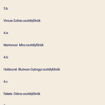
3.b
Vincze Szilvia osztályfőnök
4.a
Martonosi Míra osztályfőnök
4.b
Halászné Blutman Gyöngyi osztályfőnök
4.c
Fekete Diána osztályfőnök