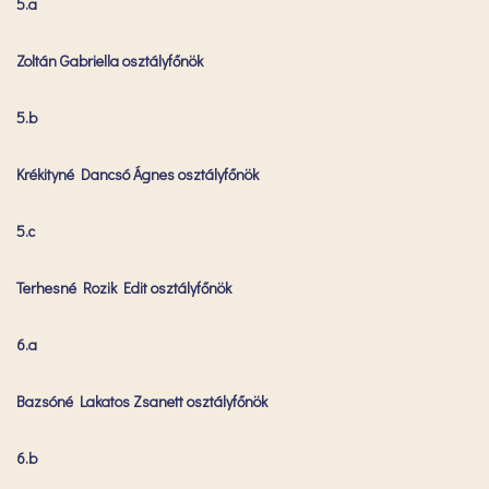
5.a
Zoltán Gabriella osztályfőnök
5.b
Krékityné Dancsó Ágnes osztályfőnök
5.c
Terhesné Rozik Edit osztályfőnök
6.a
Bazsóné Lakatos Zsanett osztályfőnök
6.b