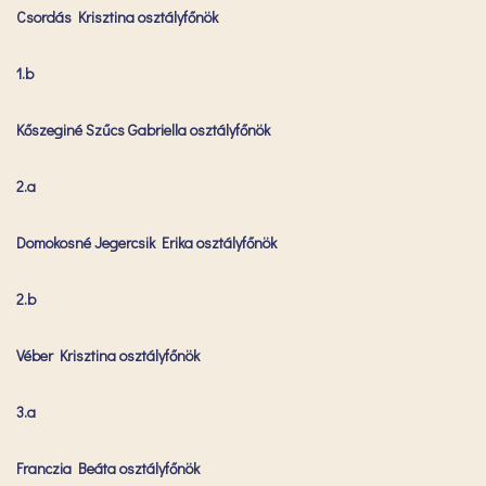
Csordás Krisztina osztályfőnök
1.b
Kőszeginé Szűcs Gabriella osztályfőnök
2.a
Domokosné Jegercsik Erika osztályfőnök
2.b
Véber Krisztina osztályfőnök
3.a
Franczia Beáta osztályfőnök