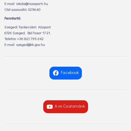
E-mail: iskola@tiszaparti.hu
OM azonosító: 029640
Fenntartó:
Szegedi Tankerületi Központ
6726 Szeged, Bal fasor 17-21.
Telefon +36 (62) 795-242
E-mail: szeged@kk.gov.hu
Facebook
A mi Csatornánk