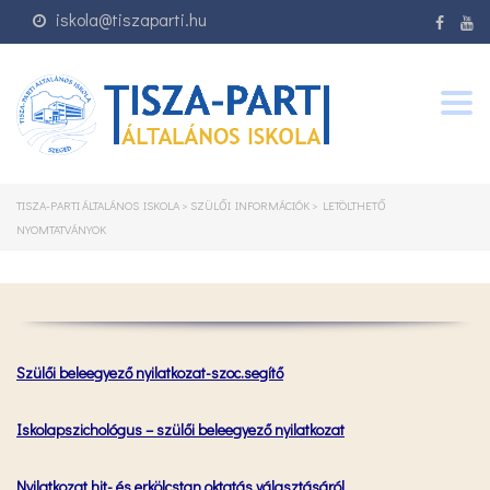
iskola@tiszaparti.hu
Togg
navig
TISZA-PARTI ÁLTALÁNOS ISKOLA
>
SZÜLŐI INFORMÁCIÓK
>
LETÖLTHETŐ
NYOMTATVÁNYOK
Szülői beleegyező nyilatkozat-szoc.segítő
Iskolapszichológus – szülői beleegyező nyilatkozat
Nyilatkozat hit- és erkölcstan oktatás választásáról