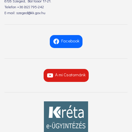
6726 Szeged, Bal fasor 17-21.
Telefon +36 (62) 795-242
E-mail: szeged@kk.gov.hu
Facebook
A mi Csatornánk