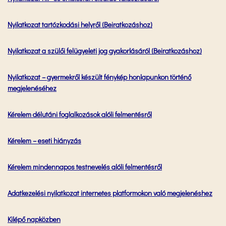
Nyilatkozat tartózkodási helyről (Beiratkozáshoz)
Nyilatkozat a szülői felügyeleti jog gyakorlásáról (Beiratkozáshoz)
Nyilatkozat – gyermekről készült fénykép honlapunkon történő
megjelenéséhez
Kérelem délutáni foglalkozások alóli felmentésről
Kérelem – eseti hiányzás
Kérelem mindennapos testnevelés alóli felmentésről
Adatkezelési nyilatkozat internetes platformokon való megjelenéshez
Kilépő napközben