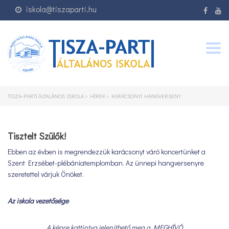
iskola@tiszaparti.hu
Togg
navig
TISZA-PARTI ÁLTALÁNOS ISKOLA
>
HÍREK
>
KARÁCSONYI HANGVERSENY
Tisztelt Szülők!
Ebben az évben is megrendezzük karácsonyt váró koncertünket a
Szent Erzsébet-plébániatemplomban. Az ünnepi hangversenyre
szeretettel várjuk Önöket.
Az iskola vezetősége
A képre kattintva jeleníthető meg a MEGHÍVÓ