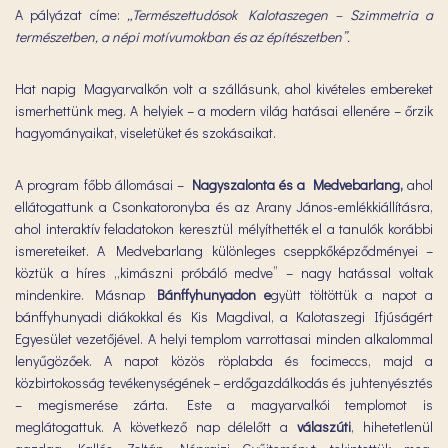
A pályázat címe:
„Természettudósok Kalotaszegen – Szimmetria a
természetben, a népi motívumokban és az építészetben”.
Hat napig Magyarvalkón volt a szállásunk, ahol kivételes embereket
ismerhettünk meg. A helyiek – a modern világ hatásai ellenére – őrzik
hagyományaikat, viseletüket és szokásaikat.
A program főbb állomásai –
Nagyszalonta és a Medvebarlang,
ahol
ellátogattunk a Csonkatoronyba és az Arany János-emlékkiállításra,
ahol interaktív feladatokon keresztül mélyíthették el a tanulók korábbi
ismereteiket. A Medvebarlang különleges cseppkőképződményei –
köztük a híres „kimászni próbáló medve” – nagy hatással voltak
mindenkire. Másnap
Bánffyhunyadon e
gyütt töltöttük a napot a
bánffyhunyadi diákokkal és Kis Magdival, a Kalotaszegi Ifjúságért
Egyesület vezetőjével. A helyi templom varrottasai minden alkalommal
lenyűgözőek. A napot közös röplabda és focimeccs, majd a
közbirtokosság tevékenységének – erdőgazdálkodás és juhtenyésztés
– megismerése zárta. Este a magyarvalkói templomot is
meglátogattuk. A következő nap délelőtt a
válaszúti
, hihetetlenül