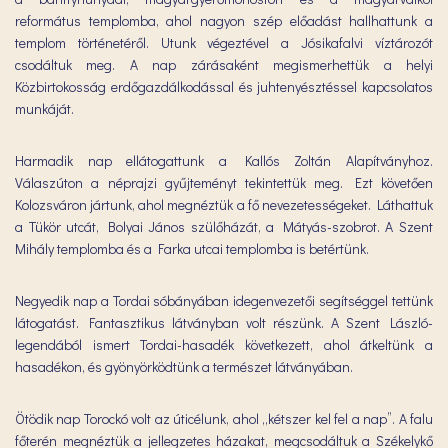
református templomba, ahol nagyon szép előadást hallhattunk a
templom történetéről. Utunk végeztével a Jósikafalvi víztározót
csodáltuk meg. A nap zárásaként megismerhettük a helyi
Közbirtokosság erdőgazdálkodással és juhtenyésztéssel kapcsolatos
munkáját.
Harmadik nap ellátogattunk a Kallós Zoltán Alapítványhoz.
Válaszúton a néprajzi gyűjteményt tekintettük meg. Ezt követően
Kolozsváron jártunk, ahol megnéztük a fő nevezetességeket. Láthattuk
a Tükör utcát, Bolyai János szülőházát, a Mátyás-szobrot. A Szent
Mihály templomba és a Farka utcai templomba is betértünk.
Negyedik nap a Tordai sóbányában idegenvezetői segítséggel tettünk
látogatást. Fantasztikus látványban volt részünk. A Szent László-
legendából ismert Tordai-hasadék következett, ahol átkeltünk a
hasadékon, és gyönyörködtünk a természet látványában.
Ötödik nap Torockó volt az úticélunk, ahol „kétszer kel fel a nap”. A falu
főterén megnéztük a jellegzetes házakat, megcsodáltuk a Székelykő