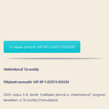
7.a Képes útinapló HAT-KP-1-2025/1-0000235
Határtalanul! 7.b osztály
Pályázati azonosító HAT-KP-1-2025/1-000236
2026. május 3–8. között Erdélyben jártunk a „Határtalanul!” program
keretében, a 7.b osztály 21 tanulójával.