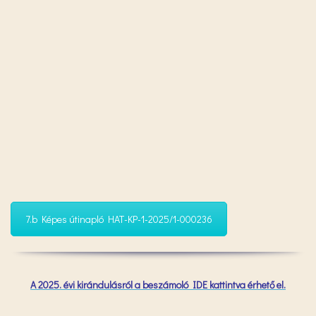
7.b Képes útinapló HAT-KP-1-2025/1-000236
A 2025. évi kirándulásról a beszámoló IDE kattintva érhető el.