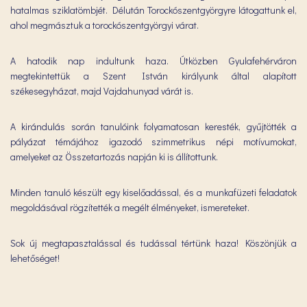
hatalmas sziklatömbjét. Délután Torockószentgyörgyre látogattunk el,
ahol megmásztuk a torockószentgyörgyi várat.
A hatodik nap indultunk haza. Útközben Gyulafehérváron
megtekintettük a Szent István királyunk által alapított
székesegyházat, majd Vajdahunyad várát is.
A kirándulás során tanulóink folyamatosan keresték, gyűjtötték a
pályázat témájához igazodó szimmetrikus népi motívumokat,
amelyeket az Összetartozás napján ki is állítottunk.
Minden tanuló készült egy kiselőadással, és a munkafüzeti feladatok
megoldásával rögzítették a megélt élményeket, ismereteket.
Sok új megtapasztalással és tudással tértünk haza! Köszönjük a
lehetőséget!