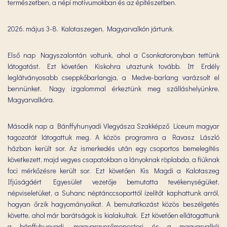
természetben, a népi motívumokban és az építészetben.
2026. május 3-8. Kalotaszegen, Magyarvalkón jártunk.
Első nap Nagyszalontán voltunk, ahol a Csonkatoronyban tettünk
látogatást. Ezt követően Kiskohra utaztunk tovább. Itt Erdély
leglátványosabb cseppkőbarlangja, a Medve-barlang varázsolt el
bennünket. Nagy izgalommal érkeztünk meg szálláshelyünkre,
Magyarvalkóra.
Második nap a Bánffyhunyadi Vlegyásza Szakképző Líceum magyar
tagozatát látogattuk meg. A közös programra a Ravasz László
házban került sor. Az ismerkedés után egy csoportos bemelegítés
következett, majd vegyes csapatokban a lányoknak röplabda, a fiúknak
foci mérkőzésre került sor. Ezt követően Kis Magdi a Kalotaszeg
Ifjúságáért Egyesület vezetője bemutatta tevékenységüket,
népviseletüket, a Suhanc néptánccsoporttól ízelítőt kaphattunk arról,
hogyan őrzik hagyományaikat. A bemutatkozást közös beszélgetés
követte, ahol már barátságok is kialakultak. Ezt követően ellátogattunk
a bánffyhunyadi, magyargyerőmonostori és a magyarvalkói