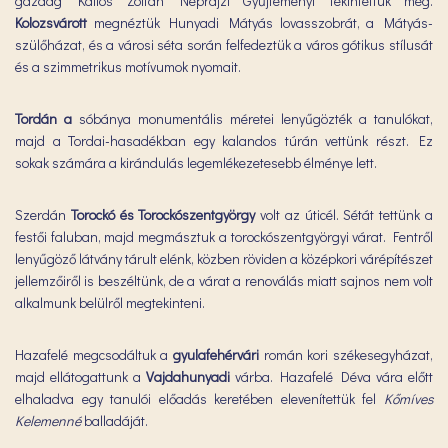
gazdag Kallós Zoltán Néprajzi Gyűjteményt tekintettük meg.
Kolozsvárott
megnéztük Hunyadi Mátyás lovasszobrát, a Mátyás-
szülőházat, és a városi séta során felfedeztük a város gótikus stílusát
és a szimmetrikus motívumok nyomait.
Tordán a
sóbánya monumentális méretei lenyűgözték a tanulókat,
majd a Tordai-hasadékban egy kalandos túrán vettünk részt. Ez
sokak számára a kirándulás legemlékezetesebb élménye lett.
Szerdán
Torockó és Torockószentgyörgy
volt az úticél. Sétát tettünk a
festői faluban, majd megmásztuk a torockószentgyörgyi várat. Fentről
lenyűgöző látvány tárult elénk, közben röviden a középkori várépítészet
jellemzőiről is beszéltünk, de a várat a renoválás miatt sajnos nem volt
alkalmunk belülről megtekinteni.
Hazafelé megcsodáltuk a
gyulafehérvári
román kori székesegyházat,
majd ellátogattunk a
Vajdahunyadi
várba. Hazafelé Déva vára előtt
elhaladva egy tanulói előadás keretében elevenítettük fel
Kőmíves
Kelemenné
balladáját.