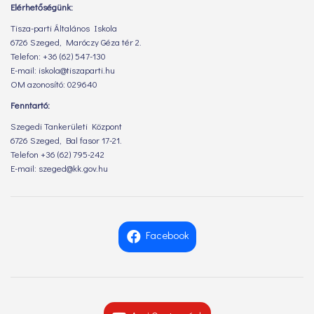
Elérhetőségünk:
Tisza-parti Általános Iskola
6726 Szeged, Maróczy Géza tér 2.
Telefon: +36 (62) 547-130
E-mail: iskola@tiszaparti.hu
OM azonosító: 029640
Fenntartó:
Szegedi Tankerületi Központ
6726 Szeged, Bal fasor 17-21.
Telefon +36 (62) 795-242
E-mail: szeged@kk.gov.hu
Facebook