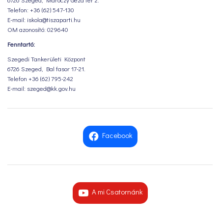
Telefon: +36 (62) 547-130
E-mail: iskola@tiszaparti.hu
OM azonosító: 029640
Fenntartó:
Szegedi Tankerületi Központ
6726 Szeged, Bal fasor 17-21.
Telefon +36 (62) 795-242
E-mail: szeged@kk.gov.hu
Facebook
A mi Csatornánk