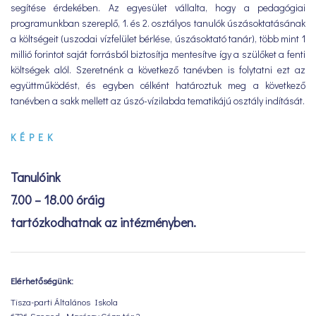
segítése érdekében. Az egyesület vállalta, hogy a pedagógiai
programunkban szereplő, 1. és 2. osztályos tanulók úszásoktatásának
a költségeit (uszodai vízfelület bérlése, úszásoktató tanár), több mint 1
millió forintot saját forrásból biztosítja mentesítve így a szülőket a fenti
költségek alól. Szeretnénk a következő tanévben is folytatni ezt az
együttműködést, és egyben célként határoztuk meg a következő
tanévben a sakk mellett az úszó-vízilabda tematikájú osztály indítását.
K É P E K
Tanulóink
7.00 – 18.00 óráig
tartózkodhatnak az intézményben.
Elérhetőségünk:
Tisza-parti Általános Iskola
6726 Szeged, Maróczy Géza tér 2.