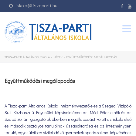
iskola@tiszaparti.hu
Togg
navig
TISZA-PARTI ÁLTALÁNOS ISKOLA
>
HÍREK
>
EGYÜTTMŰKÖDÉSI MEGÁLLAPODÁS
Együttműködési megállapodás
A Tisza-parti Általános Iskola intézményvezetője és a Szegedi Vízipóló
Suli Közhasznú Egyesület képviseletében dr. Mód Péter elnök és dr.
Szabó Zoltán igazgató októberben megállapodást kötött az iskola első
és második osztályos tanulóinak úszásoktatása és az intézményben
tanuló, egyesületben vízilabdázó gyermekek sportszakmai képzésének