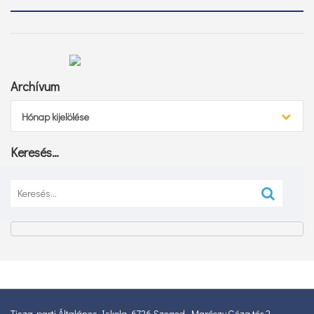
Archívum
Archívum
Hónap kijelölése
Keresés…
Keresés:
Tisza-parti Általános Iskola, 6726 Szeged, Maróczy Géza tér 2.