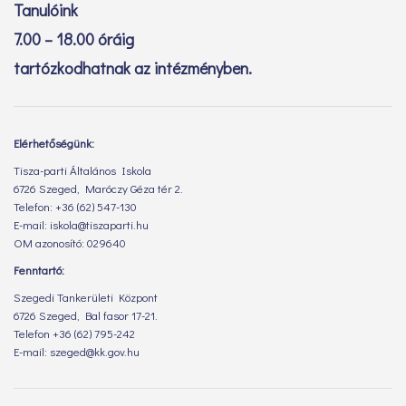
Tanulóink
7.00 – 18.00 óráig
tartózkodhatnak az intézményben.
Elérhetőségünk:
Tisza-parti Általános Iskola
6726 Szeged, Maróczy Géza tér 2.
Telefon: +36 (62) 547-130
E-mail: iskola@tiszaparti.hu
OM azonosító: 029640
Fenntartó:
Szegedi Tankerületi Központ
6726 Szeged, Bal fasor 17-21.
Telefon +36 (62) 795-242
E-mail: szeged@kk.gov.hu