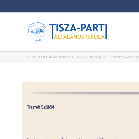
TISZA-PARTI ÁLTALÁNOS ISKOLA
>
HÍREK
>
ISKOLÁNK ÚJ KÖRZETE A 2016/20
Tisztelt Szülők!