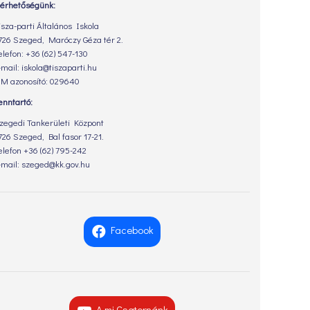
lérhetőségünk:
isza-parti Általános Iskola
726 Szeged, Maróczy Géza tér 2.
elefon: +36 (62) 547-130
-mail: iskola@tiszaparti.hu
M azonosító: 029640
enntartó:
zegedi Tankerületi Központ
726 Szeged, Bal fasor 17-21.
elefon +36 (62) 795-242
-mail: szeged@kk.gov.hu
Facebook
A mi Csatornánk