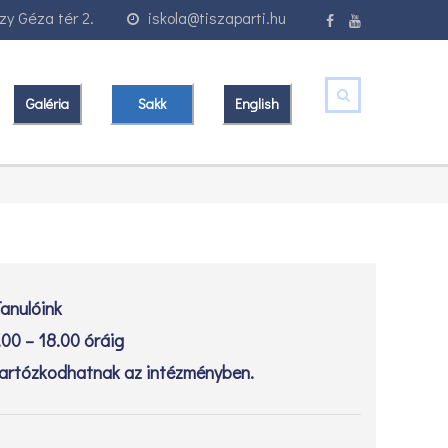
y Géza tér 2.
iskola@tiszaparti.hu
Galéria
Sakk
English
anulóink
.00 – 18.00 óráig
artózkodhatnak az intézményben.