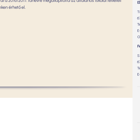
a 2016/2017. tanévre megállapította az általános iskolai felvételi
E
nken érhető el.
T
6
T
E
O
F
S
6
T
E