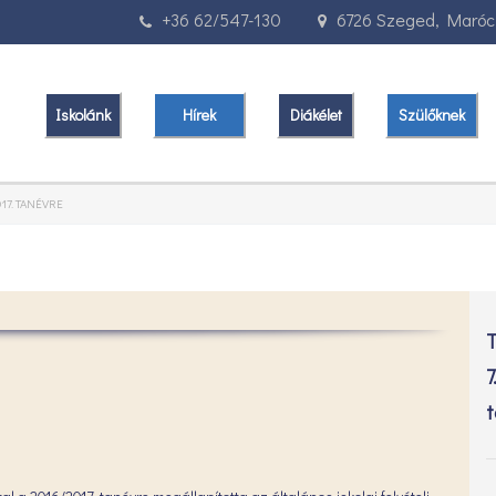
+36 62/547-130
6726 Szeged, Marócz
Iskolánk
Hírek
Diákélet
Szülőknek
17. TANÉVRE
T
7
t