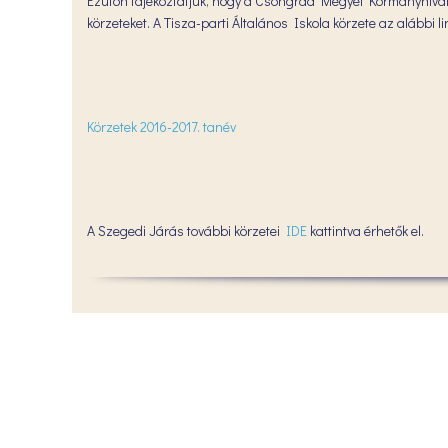
Ezúton tájékoztatjuk, hogy a Csongrád Megyei Kormányhivatal 
körzeteket. A Tisza-parti Általános Iskola körzete az alábbi li
Körzetek 2016-2017. tanév
A Szegedi Járás további körzetei
IDE
kattintva érhetők el.