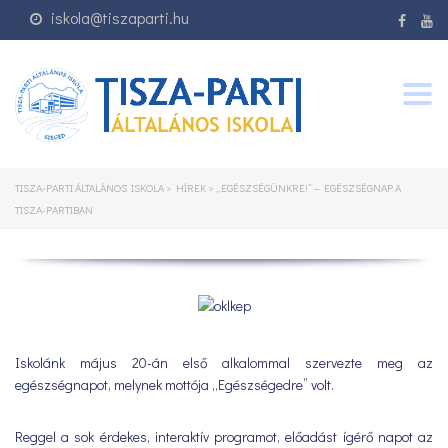
iskola@tiszaparti.hu
Togg
navig
TISZA-PARTI ÁLTALÁNOS ISKOLA
>
HÍREK
>
„EGÉSZSÉGÜNKRE!” – EGÉSZSÉGNAP A
TISZA-PARTIBAN
Iskolánk május 20-án első alkalommal szervezte meg az
egészségnapot, melynek mottója „Egészségedre” volt.
Reggel a sok érdekes, interaktív programot, előadást ígérő napot az