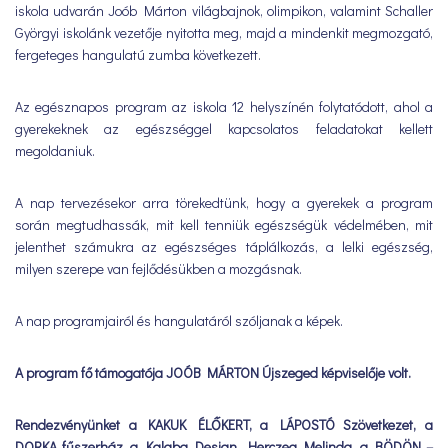
iskola udvarán Joób Márton világbajnok, olimpikon, valamint Schaller
Györgyi iskolánk vezetője nyitotta meg, majd a mindenkit megmozgató,
fergeteges hangulatú zumba következett.
Az egésznapos program az iskola 12 helyszínén folytatódott, ahol a
gyerekeknek az egészséggel kapcsolatos feladatokat kellett
megoldaniuk.
A nap tervezésekor arra törekedtünk, hogy a gyerekek a program
során megtudhassák, mit kell tenniük egészségük védelmében, mit
jelenthet számukra az egészséges táplálkozás, a lelki egészség,
milyen szerepe van fejlődésükben a mozgásnak.
A nap programjairól és hangulatáról szóljanak a képek.
A program fő támogatója JOÓB MÁRTON Újszeged képviselője volt.
Rendezvényünket a KAKUK ÉLŐKERT, a LÁPOSTÓ Szövetkezet, a
DORKA fűszerház, a Kalaba Design, Herczeg Melinda, a BÖDÖN –