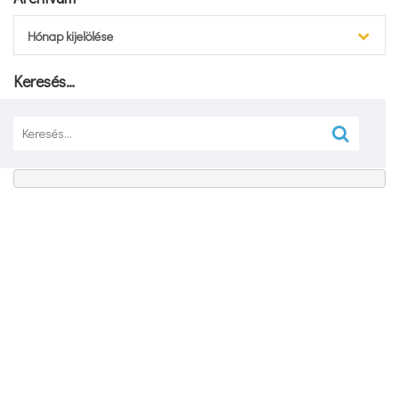
Archívum
Hónap kijelölése
Keresés…
Keresés: