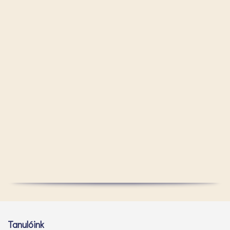
Tanulóink
7.00 – 18.00 óráig
tartózkodhatnak az intézményben.
Elérhetőségünk:
Tisza-parti Általános Iskola
6726 Szeged, Maróczy Géza tér 2.
Telefon: +36 (62) 547-130
E-mail: iskola@tiszaparti.hu
OM azonosító: 029640
Fenntartó: