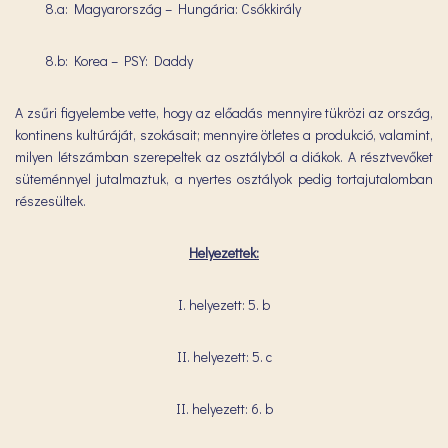
8.a: Magyarország – Hungária: Csókkirály
8.b: Korea – PSY: Daddy
A zsűri figyelembe vette, hogy az előadás mennyire tükrözi az ország,
kontinens kultúráját, szokásait; mennyire ötletes a produkció, valamint,
milyen létszámban szerepeltek az osztályból a diákok. A résztvevőket
süteménnyel jutalmaztuk, a nyertes osztályok pedig tortajutalomban
részesültek.
Helyezettek:
I. helyezett: 5. b
II. helyezett: 5. c
II. helyezett: 6. b