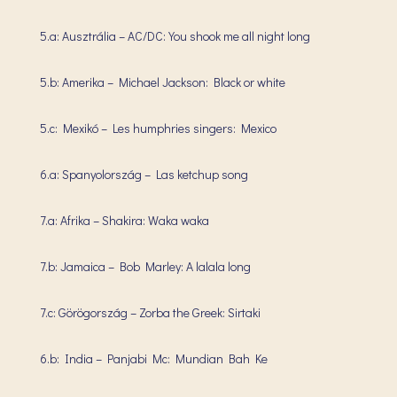
5.a: Ausztrália – AC/DC: You shook me all night long
5.b: Amerika – Michael Jackson: Black or white
5.c: Mexikó – Les humphries singers: Mexico
6.a: Spanyolország – Las ketchup song
7.a: Afrika – Shakira: Waka waka
7.b: Jamaica – Bob Marley: A lalala long
7.c: Görögország – Zorba the Greek: Sirtaki
6.b: India – Panjabi Mc: Mundian Bah Ke