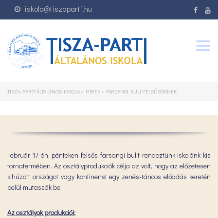
iskola@tiszaparti.hu
Togg
navig
TISZA-PARTI ÁLTALÁNOS ISKOLA
>
HÍREK
>
FARSANGI BULI FELSŐSÖKNEK
Február 17-én, pénteken felsős farsangi bulit rendeztünk iskolánk kis
tornatermében. Az osztályprodukciók célja az volt, hogy az előzetesen
kihúzott országot vagy kontinenst egy zenés-táncos előadás keretén
belül mutassák be.
Az osztályok produkciói: