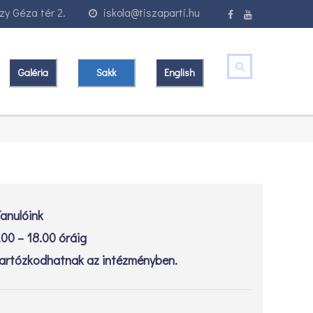
y Géza tér 2.
iskola@tiszaparti.hu
Galéria
Sakk
English
anulóink
.00 – 18.00 óráig
artózkodhatnak az intézményben.