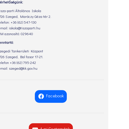
lérhetőségünk:
isza-parti Általános Iskola
726 Szeged, Maróczy Géza tér 2.
elefon: +36 (62) 547-130
-mail: iskola@tiszaparti.hu
M azonosító: 029640
enntartó:
zegedi Tankerületi Központ
726 Szeged, Bal fasor 17-21.
elefon +36 (62) 795-242
-mail: szeged@kk.gov.hu
Facebook
A mi Csatornánk