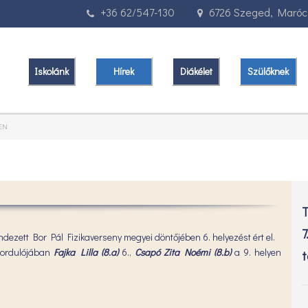
+36 62/547-130
6726 Szeged, Marócz
Iskolánk
Hírek
Diákélet
Szülőknek
EN
T
7
ndezett Bor Pál Fizikaverseny megyei döntőjében 6. helyezést ért el.
fordulójában
Fajka Lilla (8.a)
6.,
Csapó Zita Noémi (8.b)
a 9. helyen
t