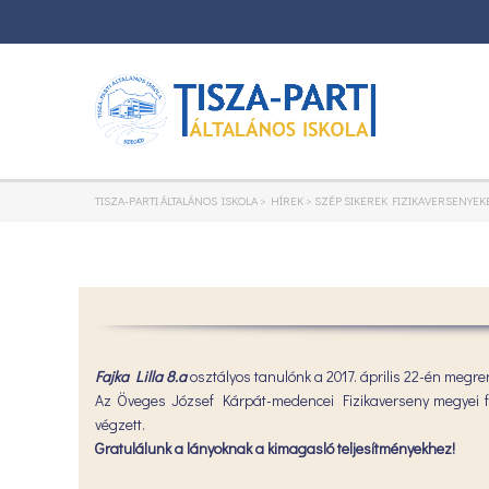
TISZA-PARTI ÁLTALÁNOS ISKOLA
>
HÍREK
>
SZÉP SIKEREK FIZIKAVERSENYEK
Fajka Lilla 8.a
osztályos tanulónk a 2017. április 22-én megre
Az Öveges József Kárpát-medencei Fizikaverseny megyei 
végzett.
Gratulálunk a lányoknak a kimagasló teljesítményekhez!