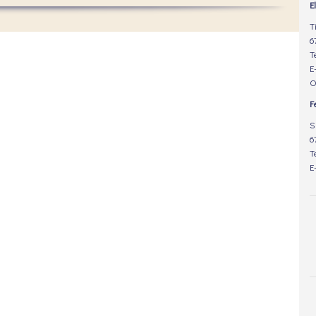
E
T
6
T
E
O
F
S
6
T
E