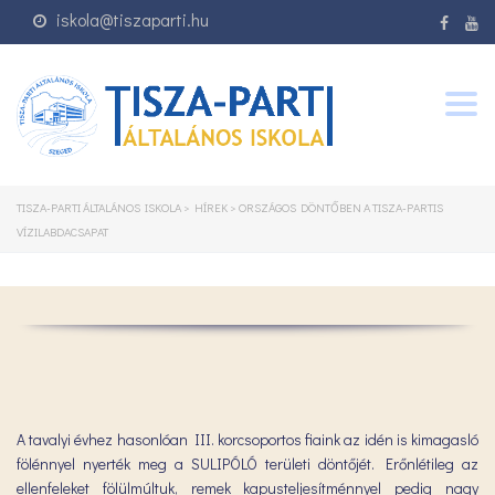
iskola@tiszaparti.hu
Togg
navig
TISZA-PARTI ÁLTALÁNOS ISKOLA
>
HÍREK
>
ORSZÁGOS DÖNTŐBEN A TISZA-PARTIS
VÍZILABDACSAPAT
A tavalyi évhez hasonlóan III. korcsoportos fiaink az idén is kimagasló
fölénnyel nyerték meg a SULIPÓLÓ területi döntőjét. Erőnlétileg az
ellenfeleket fölülmúltuk, remek kapusteljesítménnyel pedig nagy