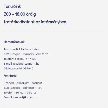
Tanulóink
7.00 – 18.00 óráig
tartózkodhatnak az intézményben.
Elérhetőségünk:
Tisza-parti Általános Iskola
6726 Szeged, Maróczy Géza tér 2.
Telefon: +36 (62) 547-130
E-mail: iskola@tiszaparti.hu
OM azonosító: 029640
Fenntartó:
Szegedi Tankerületi Központ
6726 Szeged, Bal fasor 17-21.
Telefon +36 (62) 795-242
E-mail: szeged@kk.gov.hu