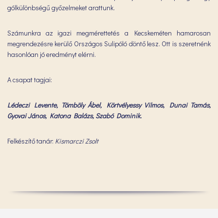
gólkülönbségű győzelmeket arattunk.
Számunkra az igazi megmérettetés a Kecskeméten hamarosan
megrendezésre kerülő Országos Sulipóló döntő lesz. Ott is szeretnénk
hasonlóan jó eredményt elérni.
A csapat tagjai:
Lédeczi Levente, Tömböly Ábel, Körtvélyessy Vilmos, Dunai Tamás,
Gyovai János, Katona Balázs, Szabó Dominik.
Felkészítő tanár:
Kismarczi Zsolt