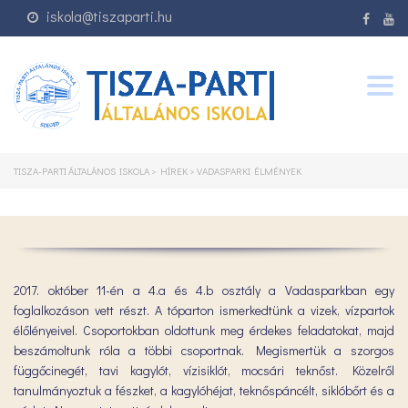
iskola@tiszaparti.hu
Togg
navig
TISZA-PARTI ÁLTALÁNOS ISKOLA
>
HÍREK
>
VADASPARKI ÉLMÉNYEK
2017. október 11-én a 4.a és 4.b osztály a Vadasparkban egy
foglalkozáson vett részt. A tóparton ismerkedtünk a vizek, vízpartok
élőlényeivel. Csoportokban oldottunk meg érdekes feladatokat, majd
beszámoltunk róla a többi csoportnak. Megismertük a szorgos
függőcinegét, tavi kagylót, vízisiklót, mocsári teknőst. Közelről
tanulmányoztuk a fészket, a kagylóhéjat, teknőspáncélt, siklóbőrt és a