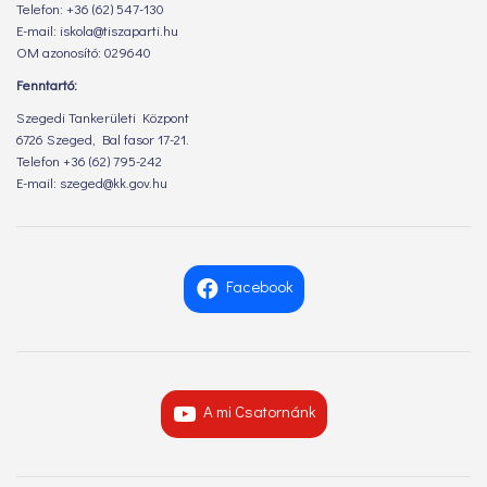
Telefon: +36 (62) 547-130
E-mail: iskola@tiszaparti.hu
OM azonosító: 029640
Fenntartó:
Szegedi Tankerületi Központ
6726 Szeged, Bal fasor 17-21.
Telefon +36 (62) 795-242
E-mail: szeged@kk.gov.hu
Facebook
A mi Csatornánk