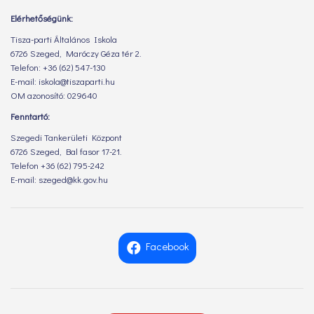
Elérhetőségünk:
Tisza-parti Általános Iskola
6726 Szeged, Maróczy Géza tér 2.
Telefon: +36 (62) 547-130
E-mail: iskola@tiszaparti.hu
OM azonosító: 029640
Fenntartó:
Szegedi Tankerületi Központ
6726 Szeged, Bal fasor 17-21.
Telefon +36 (62) 795-242
E-mail: szeged@kk.gov.hu
Facebook