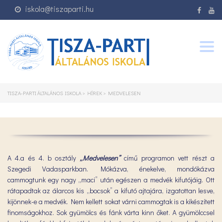
iskola@tiszaparti.hu
Togg
navig
TISZA-PARTI ÁLTALÁNOS ISKOLA
>
HÍREK
>
MEDVELESEN
A 4.a és 4. b osztály
„Medvelesen”
című programon vett részt a
Szegedi Vadasparkban. Mókázva, énekelve, mondókázva
cammogtunk egy nagy „maci” után egészen a medvék kifutójáig. Ott
rátapadtak az álarcos kis „bocsok” a kifutó ajtajára, izgatottan lesve,
kijönnek-e a medvék. Nem kellett sokat várni cammogtak is a kikészített
finomságokhoz. Sok gyümölcs és fánk várta kinn őket. A gyümölccsel