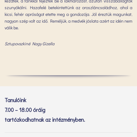
kezdték, a fánkkal fejezték be a lakmározást, azután visszaballagtak
szunyókálni. Hazafelé betekintettünk az oroszláncsaládhoz, ahol a
kicsi, fehér apróságot etette meg a gondozója. Jól éreztük magunkat,
nagyon szép volt az idő. Reméljük, a medvék jóslata azért az idén nem
válik be.
Sztupovszkiné Nagy Gizella
Tanulóink
7.00 – 18.00 óráig
tartózkodhatnak az intézményben.