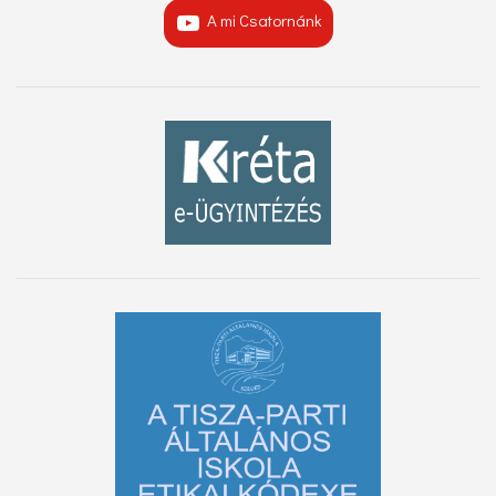
A mi Csatornánk