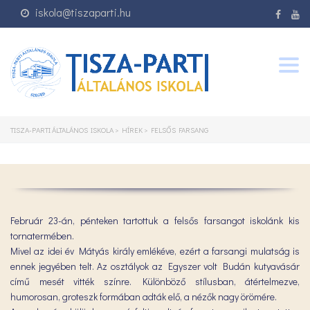
iskola@tiszaparti.hu
Togg
navig
TISZA-PARTI ÁLTALÁNOS ISKOLA
>
HÍREK
>
FELSŐS FARSANG
Február 23-án, pénteken tartottuk a felsős farsangot iskolánk kis
tornatermében.
Mivel az idei év Mátyás király emlékéve, ezért a farsangi mulatság is
ennek jegyében telt. Az osztályok az Egyszer volt Budán kutyavásár
című mesét vitték színre. Különböző stílusban, átértelmezve,
humorosan, groteszk formában adták elő, a nézők nagy örömére.