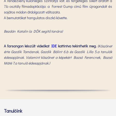
A rendezvény különleges színfoltja volt, és fergeteges sikert aratott a
7.b osztály filmadaptációja: a Forrest Gump című film újragondolt és
sajátos módon átdolgozott változata.
A bemutatókat hangulatos diszkó követte.
Bezdán Katalin (a DÖK segítő tanára)
A farsangon készült videókat
IDE
kattintva tekinthetik meg.
(Köszönet
érte Gazdik Tamásnak, Gazdik Bálint 6.b és Gazdik Lilla 5.a tanulók
édesapjának. Valamint köszönet a képekért Bazsó Ferencnek, Bazsó
Máté 7.a tanuló édesapjának.)
Tanulóink