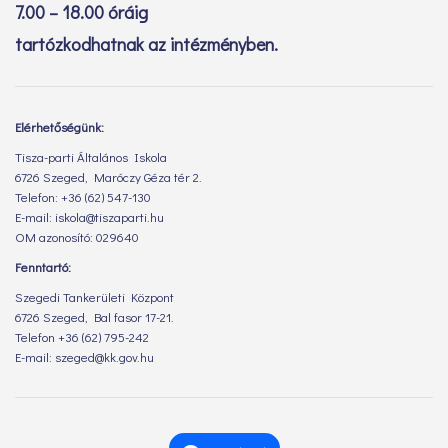
7.00 – 18.00 óráig
tartózkodhatnak az intézményben.
Elérhetőségünk:
Tisza-parti Általános Iskola
6726 Szeged, Maróczy Géza tér 2.
Telefon: +36 (62) 547-130
E-mail: iskola@tiszaparti.hu
OM azonosító: 029640
Fenntartó:
Szegedi Tankerületi Központ
6726 Szeged, Bal fasor 17-21.
Telefon +36 (62) 795-242
E-mail: szeged@kk.gov.hu