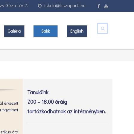
y Géza tér 2.
iskola@tiszaparti.hu
Galéria
Sakk
English
Tanulóink
7.00 – 18.00 óráig
al érkezett
a figyelmet
tartózkodhatnak az intézményben.
sztikus óra