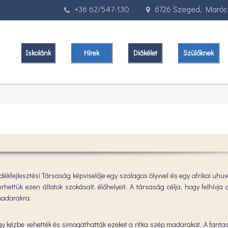
+36 62/547-130
6726 Szeged, Marócz
Iskolánk
Hírek
Diákélet
Szülőknek
fejlesztési Társaság képviselője egy szalagos ölyvvel és egy afrikai uhuv
ettük ezen állatok szokásait, élőhelyeit. A társaság célja, hogy felhívja 
madarakra.
gy kézbe vehették és simogathatták ezeket a ritka szép madarakat. A fanta