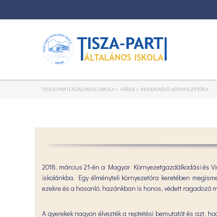
TISZA-PARTI ÁLTALÁNOS ISKOLA
>
HÍREK
>
RENDHAGYÓ KÖRNYEZETÓRA
2018. március 21-én a Magyar Környezetgazdálkodási és Vidék
iskolánkba. Egy élményteli környezetóra keretében megismerh
ezekre és a hasonló, hazánkban is honos, védett ragadozó 
A gyerekek nagyon élvezték a reptetési bemutatót és azt, ho