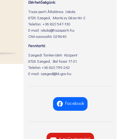
Elérhetőségünk:
Tisza-parti Általános Iskola
6726 Szeged, Maróczy Géza tér 2.
Telefon: +36 (62) 547-130
E-mail: iskola@tiszaparti.hu
OM azonosító: 029640
Fenntartó:
Szegedi Tankerületi Központ
6726 Szeged, Bal fasor 17-21.
Telefon +36 (62) 795-242
E-mail: szeged@kk.gov.hu
Facebook
A mi Csatornánk