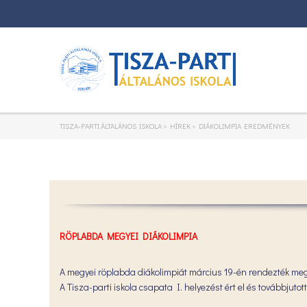
TISZA-PARTI ÁLTALÁNOS ISKOLA
>
HÍREK
>
DIÁKOLIMPIA EREDMÉNYEK
RÖPLABDA MEGYEI DIÁKOLIMPIA
A megyei röplabda diákolimpiát március 19-én rendezték me
A Tisza-parti iskola csapata I. helyezést ért el és továbbju