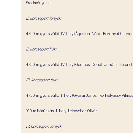
Eredményeink:
II. korcsoport lányok:
4×50 m gyors váltó IV. hely (Ágoston Nóra, Baranyai Cseng
II. korcsoport fiúk:
4×50 m gyors váltó IV. hely (Gombos Donát, Juhász Botond
III. korcsoport fiúk:
4×50 m gyors váltó I. hely (Gyovai János, Körtvélyessy Vilmo
100 m hátúszás I. hely Leinweber Olivér
IV. korcsoport lányok: