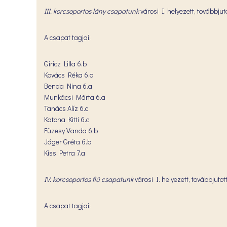
III. korcsoportos lány csapatunk
városi I. helyezett, továbbjut
A csapat tagjai:
Giricz Lilla 6.b
Kovács Réka 6.a
Benda Nina 6.a
Munkácsi Márta 6.a
Tanács Alíz 6.c
Katona Kitti 6.c
Füzesy Vanda 6.b
Jáger Gréta 6.b
Kiss Petra 7.a
IV. korcsoportos fiú csapatunk
városi I. helyezett, továbbjutot
A csapat tagjai: