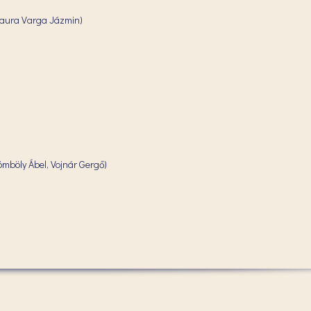
 Laura Varga Jázmin)
ömböly Ábel, Vojnár Gergő)