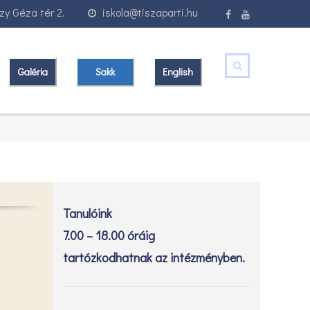
y Géza tér 2.
iskola@tiszaparti.hu
Galéria
Sakk
English
Tanulóink
7.00 – 18.00 óráig
tartózkodhatnak az intézményben.