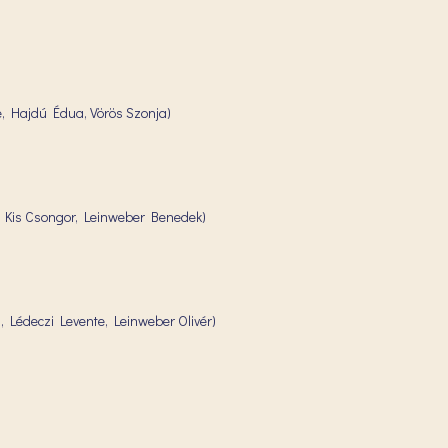
e, Hajdú Édua, Vörös Szonja)
, Kis Csongor, Leinweber Benedek)
s, Lédeczi Levente, Leinweber Olivér)