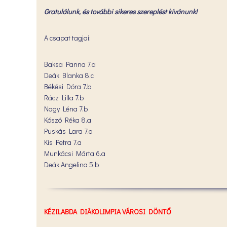
Gratulálunk, és további sikeres szereplést kívánunk!
A csapat tagjai:
Baksa Panna 7.a
Deák Blanka 8.c
Békési Dóra 7.b
Rácz Lilla 7.b
Nagy Léna 7.b
Kószó Réka 8.a
Puskás Lara 7.a
Kis Petra 7.a
Munkácsi Márta 6.a
Deák Angelina 5.b
KÉZILABDA DIÁKOLIMPIA VÁROSI DÖNTŐ