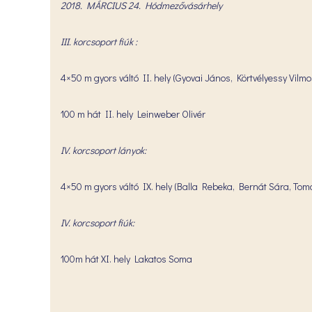
2018. MÁRCIUS 24. Hódmezővásárhely
III. korcsoport fiúk :
4×50 m gyors váltó II. hely (Gyovai János, Körtvélyessy Vilm
100 m hát II. hely Leinweber Olivér
IV. korcsoport lányok:
4×50 m gyors váltó IX. hely (Balla Rebeka, Bernát Sára, To
IV. korcsoport fiúk:
100m hát XI. hely Lakatos Soma