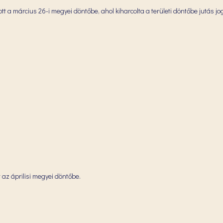
ott a március 26-i megyei döntőbe, ahol kiharcolta a területi döntőbe jutás jo
t az áprilisi megyei döntőbe.