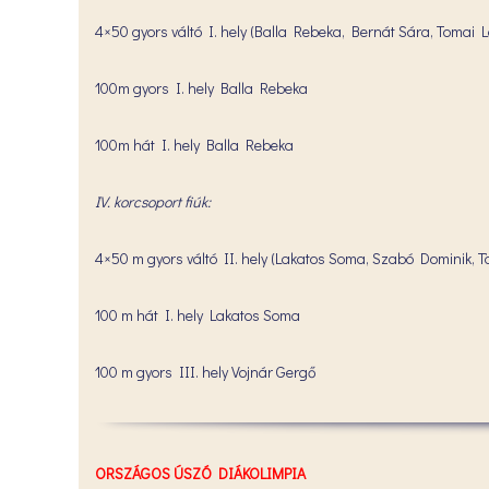
4×50 gyors váltó I. hely (Balla Rebeka, Bernát Sára, Tomai
100m gyors I. hely Balla Rebeka
100m hát I. hely Balla Rebeka
IV. korcsoport fiúk:
4×50 m gyors váltó II. hely (Lakatos Soma, Szabó Dominik, T
100 m hát I. hely Lakatos Soma
100 m gyors III. hely Vojnár Gergő
ORSZÁGOS ÚSZÓ DIÁKOLIMPIA