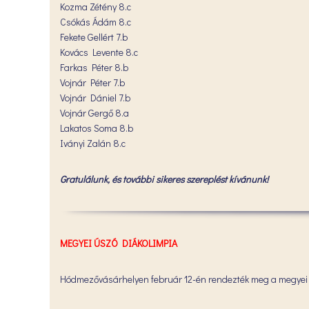
Kozma Zétény 8.c
Csókás Ádám 8.c
Fekete Gellért 7.b
Kovács Levente 8.c
Farkas Péter 8.b
Vojnár Péter 7.b
Vojnár Dániel 7.b
Vojnár Gergő 8.a
Lakatos Soma 8.b
Iványi Zalán 8.c
Gratulálunk, és további sikeres szereplést kívánunk!
MEGYEI ÚSZÓ DIÁKOLIMPIA
Hódmezővásárhelyen február 12-én rendezték meg a megyei 