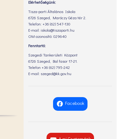
Elérhetőségünk:
Tisza-parti Általános Iskola
6726 Szeged, Maróczy Géza tér 2.
Telefon: +36 (62) 547-130
E-mail: iskola@tiszaparti.hu
OM azonosító: 029640
Fenntartó:
Szegedi Tankerületi Központ
6726 Szeged, Bal fasor 17-21.
Telefon +36 (62) 795-242
E-mail: szeged@kk.gov.hu
Facebook
A mi Csatornánk