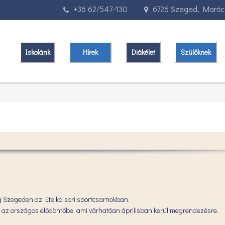
+36 62/547-130
6726 Szeged, Marócz
Iskolánk
Hírek
Diákélet
Szülőknek
g Szegeden az Etelka sori sportcsarnokban.
tott az országos elődöntőbe, ami várhatóan áprilisban kerül megrendezésre.