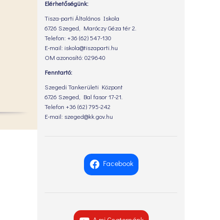
Elérhetőségünk:
Tisza-parti Általános Iskola
6726 Szeged, Maróczy Géza tér 2.
Telefon: +36 (62) 547-130
E-mail: iskola@tiszaparti.hu
OM azonosító: 029640
Fenntartó:
Szegedi Tankerületi Központ
6726 Szeged, Bal fasor 17-21.
Telefon +36 (62) 795-242
E-mail: szeged@kk.gov.hu
Facebook
A mi Csatornánk