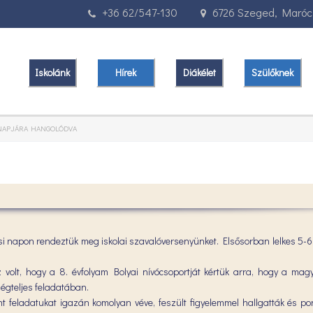
+36 62/547-130
6726 Szeged, Marócz
Iskolánk
Hírek
Diákélet
Szülőknek
 NAPJÁRA HANGOLÓDVA
ási napon rendeztük meg iskolai szavalóversenyünket. Elsősorban lelkes 5-6
 volt, hogy a 8. évfolyam Bolyai nívócsoportját kértük arra, hogy a mag
ségteljes feladatában.
 feladatukat igazán komolyan véve, feszült figyelemmel hallgatták és po