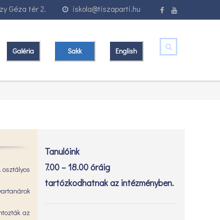
y Géza tér 2.
iskola@tiszaparti.hu
Galéria
Sakk
English
Tanulóink
7.00 – 18.00 óráig
. osztályos
tartózkodhatnak az intézményben.
yartanárok
ntozták az