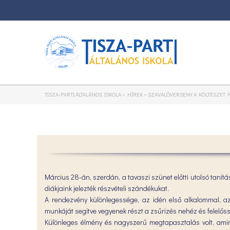
TISZA-PARTI ÁLTALÁNOS ISKOLA
>
HÍREK
>
SZAVALÓVERSENY A KÖLTÉSZET
Március 28-án, szerdán, a tavaszi szünet előtti utolsó tanít
diákjaink jelezték részvételi szándékukat.
A rendezvény különlegessége, az idén első alkalommal, az
munkáját segítve vegyenek részt a zsűrizés nehéz és felelős
Különleges élmény és nagyszerű megtapasztalás volt, amint