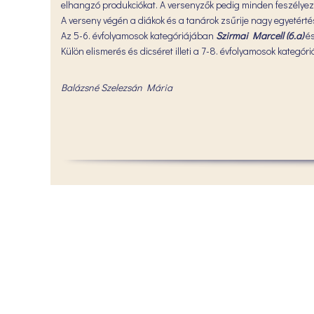
elhangzó produkciókat. A versenyzők pedig minden feszélyeze
A verseny végén a diákok és a tanárok zsűrije nagy egyetért
Az 5-6. évfolyamosok kategóriájában
Szirmai Marcell (6.a)
é
Külön elismerés és dicséret illeti a 7-8. évfolyamosok kategó
Balázsné Szelezsán Mária