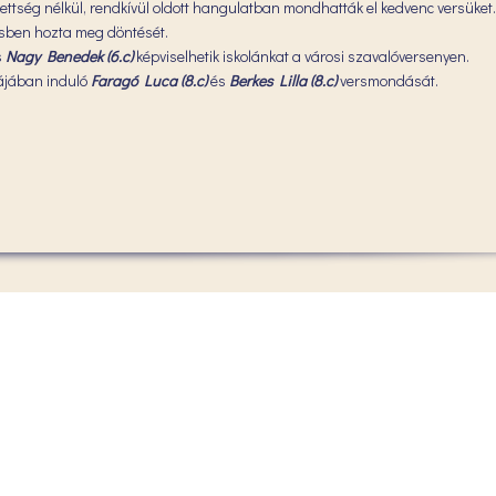
ttség nélkül, rendkívül oldott hangulatban mondhatták el kedvenc versüket.
ésben hozta meg döntését.
s
Nagy Benedek (6.c)
képviselhetik iskolánkat a városi szavalóversenyen.
riájában induló
Faragó Luca (8.c)
és
Berkes Lilla (8.c)
versmondását.