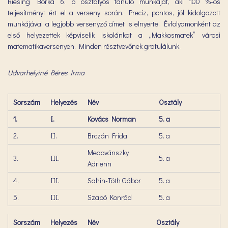
Riesing Borka 6. b osztályos tanuló munkáját, aki 100 %-os
teljesítményt ért el a verseny során. Precíz, pontos, jól kidolgozott
munkájával a legjobb versenyző címet is elnyerte. Évfolyamonként az
első helyezettek képviselik iskolánkat a „Makkosmatek” városi
matematikaversenyen. Minden résztvevőnek gratulálunk.
Udvarhelyiné Béres Irma
Sorszám
Helyezés
Név
Osztály
1.
I.
Kovács Norman
5. a
2.
II.
Brczán Frida
5. a
Medovánszky
3.
III.
5. a
Adrienn
4.
III.
Sahin-Tóth Gábor
5. a
5.
III.
Szabó Konrád
5. a
Sorszám
Helyezés
Név
Osztály