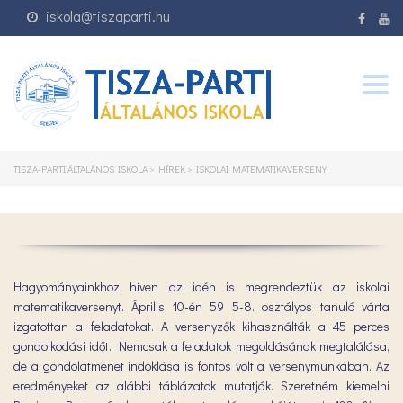
iskola@tiszaparti.hu
Togg
navig
TISZA-PARTI ÁLTALÁNOS ISKOLA
>
HÍREK
>
ISKOLAI MATEMATIKAVERSENY
Hagyományainkhoz híven az idén is megrendeztük az iskolai
matematikaversenyt. Április 10-én 59 5-8. osztályos tanuló várta
izgatottan a feladatokat. A versenyzők kihasználták a 45 perces
gondolkodási időt. Nemcsak a feladatok megoldásának megtalálása,
de a gondolatmenet indoklása is fontos volt a versenymunkában. Az
eredményeket az alábbi táblázatok mutatják. Szeretném kiemelni