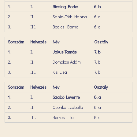
1.
I.
Riesing Borka
6. b
2.
II.
Sahin-Tóth Hanna
6. c
3.
III.
Bodicsi Barna
6. a
Sorszám
Helyezés
Név
Osztály
1.
I.
Jakus Tamás
7. b
2.
II.
Domokos Ádám
7. b
3.
III.
Kis Liza
7. b
Sorszám
Helyezés
Név
Osztály
1.
I.
Szabó Levente
8. a
2.
II.
Csonka Izabella
8. a
3.
III.
Berkes Lilla
8. c