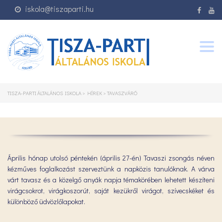
iskola@tiszaparti.hu
Togg
navig
TISZA-PARTI ÁLTALÁNOS ISKOLA
>
HÍREK
>
TAVASZVÁRÓ
Április hónap utolsó péntekén (április 27-én) Tavaszi zsongás néven
kézműves foglalkozást szerveztünk a napközis tanulóknak. A várva
várt tavasz és a közelgő anyák napja témakörében lehetett készíteni
virágcsokrot, virágkoszorút, saját kezükről virágot, szívecskéket és
különböző üdvözlőlapokat.