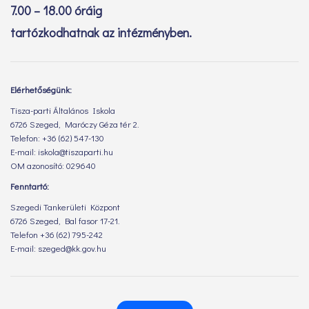
7.00 – 18.00 óráig
tartózkodhatnak az intézményben.
Elérhetőségünk:
Tisza-parti Általános Iskola
6726 Szeged, Maróczy Géza tér 2.
Telefon: +36 (62) 547-130
E-mail: iskola@tiszaparti.hu
OM azonosító: 029640
Fenntartó:
Szegedi Tankerületi Központ
6726 Szeged, Bal fasor 17-21.
Telefon +36 (62) 795-242
E-mail: szeged@kk.gov.hu