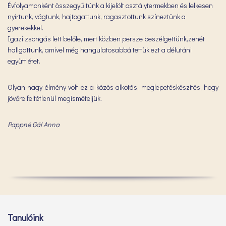
Évfolyamonként összegyűltünk a kijelölt osztálytermekben és lelkesen
nyírtunk, vágtunk, hajtogattunk, ragasztottunk színeztünk a
gyerekekkel.
Igazi zsongás lett belőle, mert közben persze beszélgettünk,zenét
hallgattunk, amivel még hangulatosabbá tettük ezt a délutáni
együttlétet.
Olyan nagy élmény volt ez a közös alkotás, meglepetéskészítés, hogy
jövőre feltétlenül megismételjük.
Pappné Gál Anna
Tanulóink