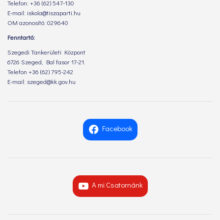
Telefon: +36 (62) 547-130
E-mail: iskola@tiszaparti.hu
OM azonosító: 029640
Fenntartó:
Szegedi Tankerületi Központ
6726 Szeged, Bal fasor 17-21.
Telefon +36 (62) 795-242
E-mail: szeged@kk.gov.hu
Facebook
A mi Csatornánk