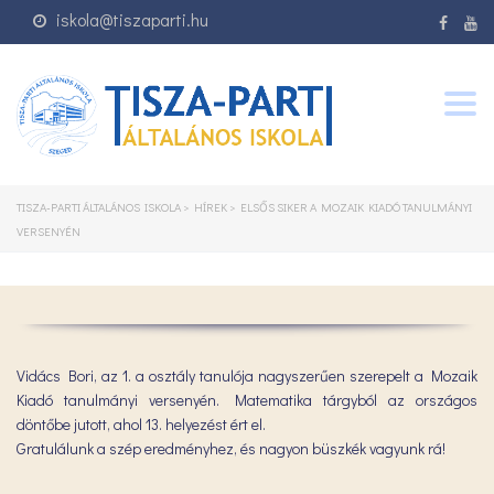
iskola@tiszaparti.hu
Togg
navig
TISZA-PARTI ÁLTALÁNOS ISKOLA
>
HÍREK
>
ELSŐS SIKER A MOZAIK KIADÓ TANULMÁNYI
VERSENYÉN
Vidács Bori, az 1. a osztály tanulója nagyszerűen szerepelt a Mozaik
Kiadó tanulmányi versenyén. Matematika tárgyból az országos
döntőbe jutott, ahol 13. helyezést ért el.
Gratulálunk a szép eredményhez, és nagyon büszkék vagyunk rá!