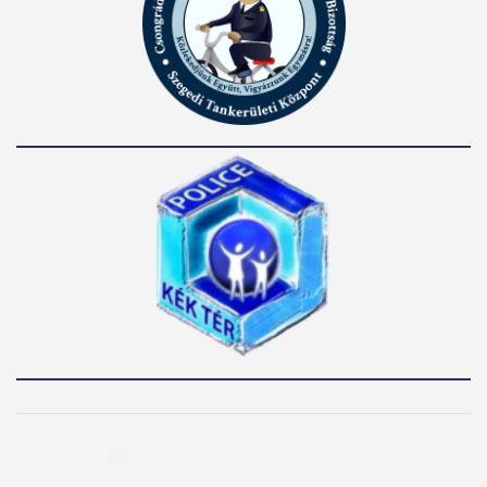
Archívum
Archívum
Hónap kijelölése
Keresés…
Keresés: