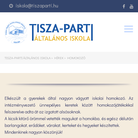
iskola@tiszaparti.hu
Togg
navig
TISZA-PARTI ÁLTALÁNOS ISKOLA
>
HÍREK
>
HOMOKOZÓ
Elkészült a gyerekek által nagyon vágyott iskolai homokozó. Az
intézményvezető ünnepélyes keretek között homokozójátékokkal
felszerelve adta át az izgatott alsósoknak.
A kicsik kitörő örömmel vetették magukat a homokba, és egész délután
barlangokat, erődöket, várakat, kerteket és hegyeket készítettek.
Mindenkinek nagyon köszönjük!