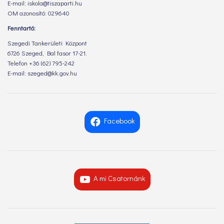
E-mail: iskola@tiszaparti.hu
OM azonosító: 029640
Fenntartó:
Szegedi Tankerületi Központ
6726 Szeged, Bal fasor 17-21.
Telefon +36 (62) 795-242
E-mail: szeged@kk.gov.hu
Facebook
A mi Csatornánk