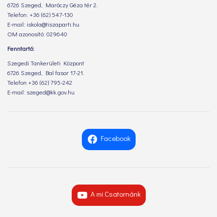
6726 Szeged, Maróczy Géza tér 2.
Telefon: +36 (62) 547-130
E-mail: iskola@tiszaparti.hu
OM azonosító: 029640
Fenntartó:
Szegedi Tankerületi Központ
6726 Szeged, Bal fasor 17-21.
Telefon +36 (62) 795-242
E-mail: szeged@kk.gov.hu
Facebook
A mi Csatornánk