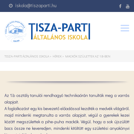
iskola@tiszaparti.hu
Togg
navig
TISZA-PARTI ÁLTALÁNOS ISKOLA
>
HÍREK
>
MACKÓK SZÜLETTEK AZ 1.B-BEN
Az 1.b osztály tanulói rendhagyó technikaórán tanulták meg a varrás
alapjait.
A foglalkozást egy kis bevezető előadással kezdték a medvék világáról,
majd mindenki megtanulta a varrás alapjait, végül a gyerekek kezei
között megszülettek a pihe-puha mackók. Végül, hogy a sok újszülött
bocs össze ne keveredjen, mindenki kitöltött egy születési anyakönyvi