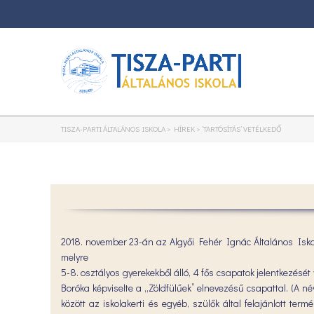
TISZA-PARTI ÁLTALÁNOS ISKOLA
>
HÍREK
>
’TARTÓSÍTÁS’ VETÉLKEDŐ
2018. november 23-án az Algyői Fehér Ignác Általános Iskolá
melyre
5-8. osztályos gyerekekből álló, 4 fős csapatok jelentkezésé
Boróka képviselte a „Zöldfülűek” elnevezésű csapattal. (A n
között az iskolakerti és egyéb, szülők által felajánlott t