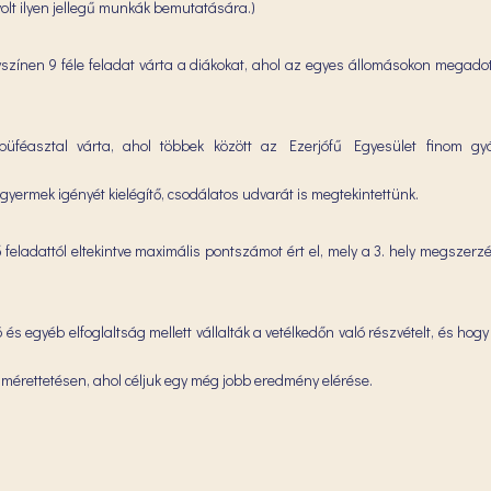
volt ilyen jellegű munkák bemutatására.)
zínen 9 féle feladat várta a diákokat, ahol az egyes állomásokon megadott 
 büféasztal várta, ahol többek között az Ezerjófű Egyesület finom gyó
ermek igényét kielégítő, csodálatos udvarát is megtekintettünk.
feladattól eltekintve maximális pontszámot ért el, mely a 3. hely megszerz
és egyéb elfoglaltság mellett vállalták a vetélkedőn való részvételt, és hogy
mérettetésen, ahol céljuk egy még jobb eredmény elérése.