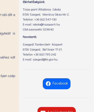
Elérhetőségünk:
Tisza-parti Általános Iskola
6726 Szeged, Maróczy Géza tér 2.
idő állt a
Telefon: +36 (62) 547-130
E-mail: iskola@tiszaparti.hu
OM azonosító: 029640
gyteáit is
Fenntartó:
Szegedi Tankerületi Központ
6726 Szeged, Bal fasor 17-21.
Telefon +36 (62) 795-242
éséhez volt
E-mail: szeged@kk.gov.hu
 ilyen szép
Facebook
A mi Csatornánk