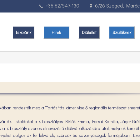
+36 62/547-130
6726 Szeged, Marócz
Iskolánk
Hírek
Diákélet
Szülőknek
ban rendezték meg a ‘Tartósítás’ címet viselő regionális természetismeret
t várták. Iskolánkat a 7. b osztályos Birtók Emma, Forrai Kamilla, Jáger Gr
év a 7. b osztály azonos elnevezésű diákvállalkozására utal, melynek keret
erményeket dolgozták fel lekvárok, szörpök és savanyúságok formájában. Eze