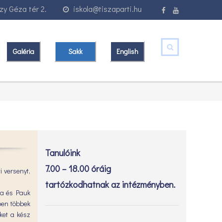
y Géza tér 2.
iskola@tiszaparti.hu
Galéria
Sakk
English
Tanulóink
7.00 – 18.00 óráig
i versenyt,
tartózkodhatnak az intézményben.
éta és Pauk
ében többek
ket a kész