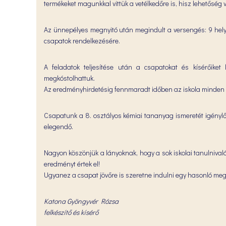
termékeket magunkkal vittük a vetélkedőre is, hisz lehetőség 
Az ünnepélyes megnyitó után megindult a versengés: 9 helys
csapatok rendelkezésére.
A feladatok teljesítése után a csapatokat és kísérőiket
megkóstolhattuk.
Az eredményhirdetésig fennmaradt időben az iskola minden gy
Csapatunk a 8. osztályos kémiai tananyag ismeretét igénylő 
elegendő.
Nagyon köszönjük a lányoknak, hogy a sok iskolai tanulnivaló 
eredményt értek el!
Ugyanez a csapat jövőre is szeretne indulni egy hasonló meg
Katona Gyöngyvér Rózsa
felkészítő és kísérő