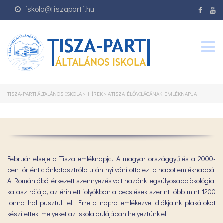
iskola@tiszaparti.hu
Togg
navig
TISZA-PARTI ÁLTALÁNOS ISKOLA
>
HÍREK
>
A TISZA ÉLŐVILÁGÁNAK EMLÉKNAPJA
Február elseje a Tisza emléknapja. A magyar országgyűlés a 2000-
ben történt ciánkatasztrófa után nyilvánította ezt a napot emléknappá.
A Romániából érkezett szennyezés volt hazánk legsúlyosabb ökológiai
katasztrófája, az érintett folyókban a becslések szerint több mint 1200
tonna hal pusztult el. Erre a napra emlékezve, diákjaink plakátokat
készítettek, melyeket az iskola aulájában helyeztünk el.