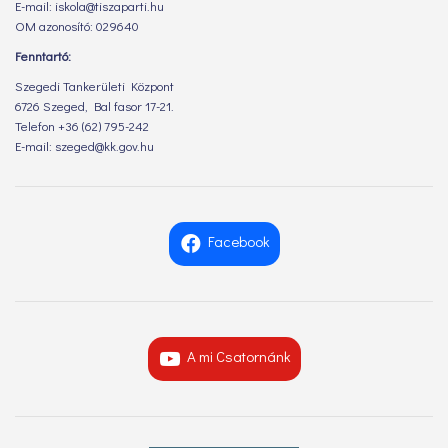
E-mail: iskola@tiszaparti.hu
OM azonosító: 029640
Fenntartó:
Szegedi Tankerületi Központ
6726 Szeged, Bal fasor 17-21.
Telefon +36 (62) 795-242
E-mail: szeged@kk.gov.hu
Facebook
A mi Csatornánk