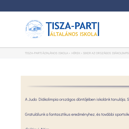
TISZA-PARTI ÁLTALÁNOS ISKOLA
>
HÍREK
>
SIKER AZ ORSZÁGOS DIÁKOLIMPI
A Judo Diákolimpia országos döntőjében iskolánk tanulója, 
Gratulálunk a fantasztikus eredményhez, és további sportsik