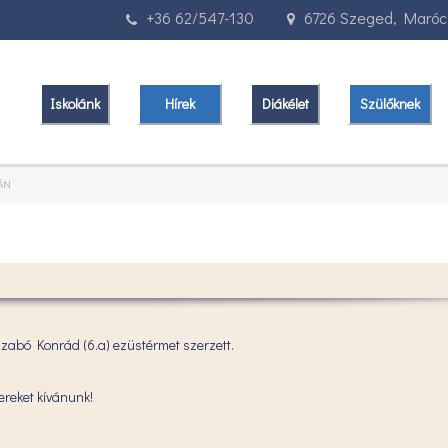
+36 62/547-130
6726 Szeged, Marócz
Iskolánk
Hírek
Diákélet
Szülőknek
ÁN
Szabó Konrád (6.a) ezüstérmet szerzett.
ereket kívánunk!