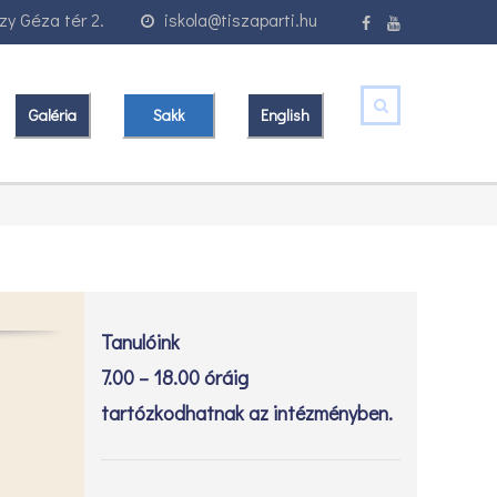
y Géza tér 2.
iskola@tiszaparti.hu
Galéria
Sakk
English
Tanulóink
7.00 – 18.00 óráig
tartózkodhatnak az intézményben.