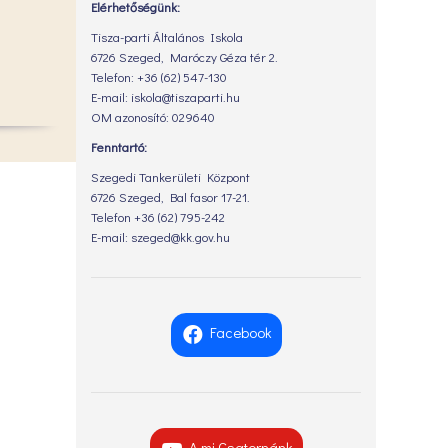
Elérhetőségünk:
Tisza-parti Általános Iskola
6726 Szeged, Maróczy Géza tér 2.
Telefon: +36 (62) 547-130
E-mail: iskola@tiszaparti.hu
OM azonosító: 029640
Fenntartó:
Szegedi Tankerületi Központ
6726 Szeged, Bal fasor 17-21.
Telefon +36 (62) 795-242
E-mail: szeged@kk.gov.hu
Facebook
A mi Csatornánk