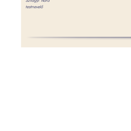
Szilágyi Nóra
testnevelő