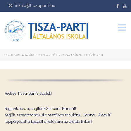
iskola@tiszaparti.hu
Togg
navig
TISZA-PARTI ÁLTALÁNOS ISKOLA
>
HÍREK
>
SZAVAZÁSRA FELHÍVÁS – FB
Kedves Tisza-partis Szülők!
Fogjunk össze, segítsük Szebeni Hannát!
Kérjük, szavazzanak 4.c osztályos tanulónk, Hanna „Álomút”
rajzpályázatra készült alkotására az alábbi linken!