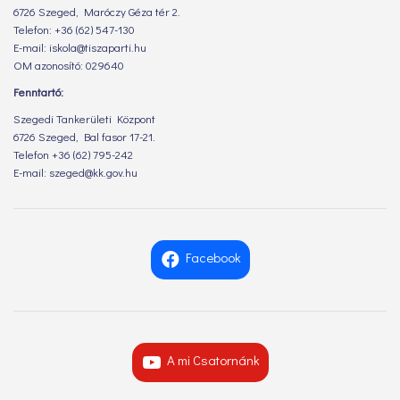
6726 Szeged, Maróczy Géza tér 2.
Telefon: +36 (62) 547-130
E-mail: iskola@tiszaparti.hu
OM azonosító: 029640
Fenntartó:
Szegedi Tankerületi Központ
6726 Szeged, Bal fasor 17-21.
Telefon +36 (62) 795-242
E-mail: szeged@kk.gov.hu
Facebook
A mi Csatornánk