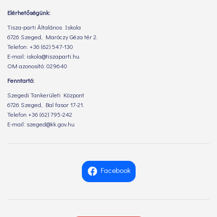
Elérhetőségünk:
Tisza-parti Általános Iskola
6726 Szeged, Maróczy Géza tér 2.
Telefon: +36 (62) 547-130
E-mail: iskola@tiszaparti.hu
OM azonosító: 029640
Fenntartó:
Szegedi Tankerületi Központ
6726 Szeged, Bal fasor 17-21.
Telefon +36 (62) 795-242
E-mail: szeged@kk.gov.hu
Facebook