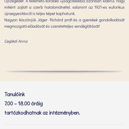
Újszegedet. A fellelhető korabeli újságcikkekből azonban kiderül, hogy
miként zajlott a szerb hatalomátvétel, valamint az 1921-es euforikus
újraegyesítésről is teljes képet kaphatunk.
Nagyon köszönjük Jáger Richárd profi és a gyerekek gondolkodását
megmozgató előadását és szeretetteljes vendéglátását!
Ceglédi Anna
Tanulóink
7.00 – 18.00 óráig
tartózkodhatnak az intézményben.