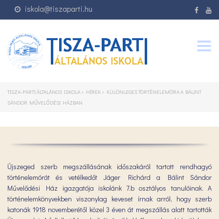
iskola@tiszaparti.hu
Togg
navig
TISZA-PARTI ÁLTALÁNOS ISKOLA
>
HÍREK
>
KÜLÖNLEGES TÖRTÉNELEMÓRA A BÁLINT
SÁNDOR MŰVELŐDÉSI HÁZBAN
Újszeged szerb megszállásának időszakáról tartott rendhagyó
történelemórát és vetélkedőt Jáger Richárd a Bálint Sándor
Művelődési Ház igazgatója iskolánk 7.b osztályos tanulóinak. A
történelemkönyvekben viszonylag keveset írnak arról, hogy szerb
katonák 1918 novemberétől közel 3 éven át megszállás alatt tartották