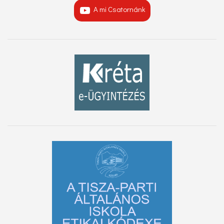
A mi Csatornánk