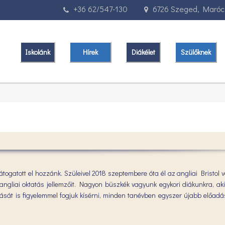
+36 62/547-130
6726 Szeged, Marócz
Iskolánk
Hírek
Diákélet
Szülőknek
látogatott el hozzánk. Szüleivel 2018 szeptembere óta él az angliai Bristol
z angliai oktatás jellemzőit. Nagyon büszkék vagyunk egykori diákunkra, ak
futását is figyelemmel fogjuk kísérni, minden tanévben egyszer újabb előad