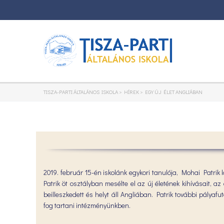
TISZA-PARTI ÁLTALÁNOS ISKOLA
>
HÍREK
>
EGY ÚJ ÉLET ANGLIÁBAN
2019. február 15-én iskolánk egykori tanulója, Mohai Patrik 
Patrik öt osztályban mesélte el az új életének kihívásait, a
beilleszkedett és helyt áll Angliában. Patrik további pálya
fog tartani intézményünkben.