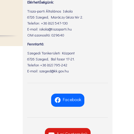
Elérhetőségünk:
Tisza-parti Általános Iskola
6726 Szeged, Maróczy Géza tér 2.
Telefon: +36 (62) 547-130
E-mail: iskola@tiszaparti.hu
OM azonosító: 029640
Fenntartó:
Szegedi Tankerületi Központ
6726 Szeged, Bal fasor 17-21.
Telefon +36 (62) 795-242
E-mail: szeged@kk.gov.hu
Facebook
A mi Csatornánk