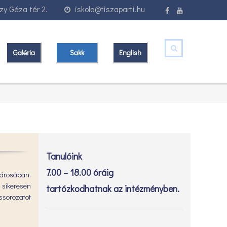
y Géza tér 2.
iskola@tiszaparti.hu
Galéria
Sakk
English
Tanulóink
7.00 – 18.00 óráig
 városában.
i sikeresen
tartózkodhatnak az intézményben.
ássorozatot