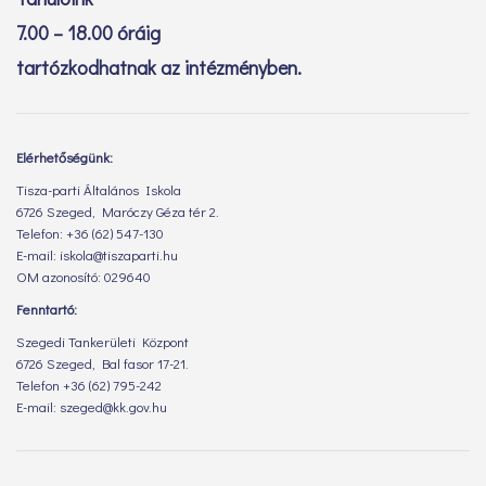
7.00 – 18.00 óráig
tartózkodhatnak az intézményben.
Elérhetőségünk:
Tisza-parti Általános Iskola
6726 Szeged, Maróczy Géza tér 2.
Telefon: +36 (62) 547-130
E-mail: iskola@tiszaparti.hu
OM azonosító: 029640
Fenntartó:
Szegedi Tankerületi Központ
6726 Szeged, Bal fasor 17-21.
Telefon +36 (62) 795-242
E-mail: szeged@kk.gov.hu