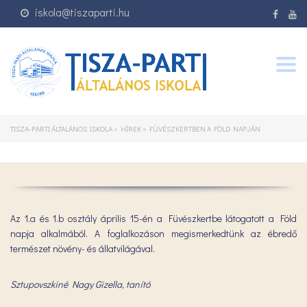
iskola@tiszaparti.hu
Togg
navig
TISZA-PARTI ÁLTALÁNOS ISKOLA
>
HÍREK
>
FÜVÉSZKERTBEN A FÖLD NAPJÁN
Az 1.a és 1.b osztály április 15-én a Füvészkertbe látogatott a Föld
napja alkalmából. A foglalkozáson megismerkedtünk az ébredő
természet növény- és állatvilágával.
Sztupovszkiné Nagy Gizella, tanító