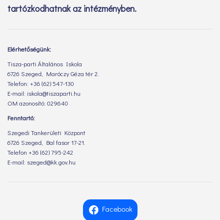
tartózkodhatnak az intézményben.
Elérhetőségünk:
Tisza-parti Általános Iskola
6726 Szeged, Maróczy Géza tér 2.
Telefon: +36 (62) 547-130
E-mail: iskola@tiszaparti.hu
OM azonosító: 029640
Fenntartó:
Szegedi Tankerületi Központ
6726 Szeged, Bal fasor 17-21.
Telefon +36 (62) 795-242
E-mail: szeged@kk.gov.hu
Facebook