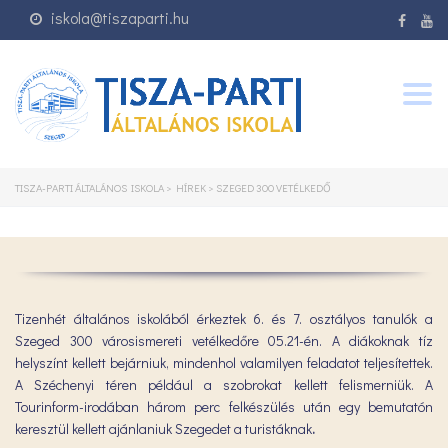
iskola@tiszaparti.hu
Togg
navig
TISZA-PARTI ÁLTALÁNOS ISKOLA
>
HÍREK
>
SZEGED 300 VETÉLKEDŐ
Tizenhét általános iskolából érkeztek 6. és 7. osztályos tanulók a
Szeged 300 városismereti vetélkedőre 05.21-én. A diákoknak tíz
helyszínt kellett bejárniuk, mindenhol valamilyen feladatot teljesítettek.
A Széchenyi téren például a szobrokat kellett felismerniük. A
Tourinform-irodában három perc felkészülés után egy bemutatón
keresztül kellett ajánlaniuk Szegedet a turistáknak
.