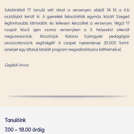
Iskolánkból 17 tanuló vett részt a versenyen, ebből 14 fő a 6.b
osztályból került ki. A gyerekek felosztották egymás között Szeged
legfontosabb látnivalóit, és lelkesen készültek a versenyre. Végül 17
csapat közül igen szoros versenyben a 3. helyezést sikerült
megszerezniük. Köszönjük Katona Gyöngyvér pedagógiai
asszisztensünk segítségét! A csapat nyereménye 30.000 forint,
amelyet egy általuk kitalált program megvalósítására költhetnek el.
Ceglédi Anna
Tanulóink
7.00 – 18.00 óráig