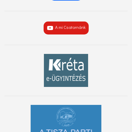
A mi Csatornánk