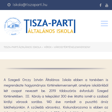
iskola@tiszaparti.hu
Togg
navig
TISZA-PARTI ÁLTALÁNOS ISKOLA
>
HÍREK
>
VÁROSI TÖRTÉNELEMVERSENY
A Szegedi Orczy István Általános Iskola ebben a tanévben is
megrendezte hagyományos történelemversenyét, amelyre iskolánkból
két csapat nevezett be. 2019 többszörös évforduló Szeged
történetében. III. Károly a települést 300 éve iktatta ismét a szabad
királyi városok sorába. 140 éve rombolt a pusztító árvíz
lakóhelyünkön. A szűkebb városrész, Kiskundorozsma is ebben az