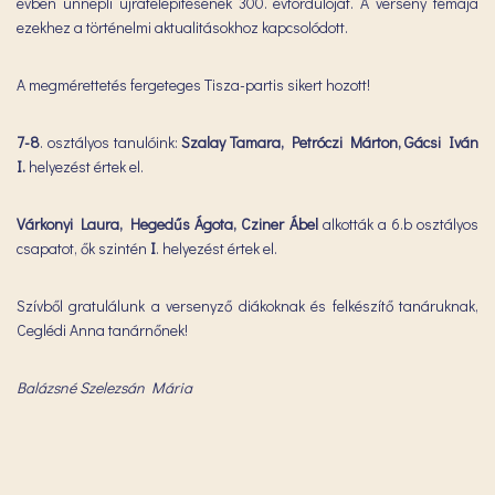
évben ünnepli újratelepítésének 300. évfordulóját. A verseny témája
ezekhez a történelmi aktualitásokhoz kapcsolódott.
A megmérettetés fergeteges Tisza-partis sikert hozott!
7-8
. osztályos tanulóink:
Szalay Tamara, Petróczi Márton, Gácsi Iván
I.
helyezést értek el.
Várkonyi Laura, Hegedűs Ágota, Cziner Ábel
alkották a 6.b osztályos
csapatot, ők szintén
I
. helyezést értek el.
Szívből gratulálunk a versenyző diákoknak és felkészítő tanáruknak,
Ceglédi Anna tanárnőnek!
Balázsné Szelezsán Mária