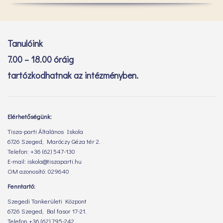
Tanulóink
7.00 – 18.00 óráig
tartózkodhatnak az intézményben.
Elérhetőségünk:
Tisza-parti Általános Iskola
6726 Szeged, Maróczy Géza tér 2.
Telefon: +36 (62) 547-130
E-mail: iskola@tiszaparti.hu
OM azonosító: 029640
Fenntartó:
Szegedi Tankerületi Központ
6726 Szeged, Bal fasor 17-21.
Telefon +36 (62) 795-242