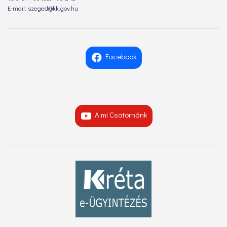
E-mail: szeged@kk.gov.hu
Facebook
A mi Csatornánk