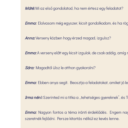
Máté:
Mi az első gondolatod, ha nem értesz egy feladatot?
Emma:
Elolvasom még egyszer, kicsit gondolkodom, és ha rög
Anna:
Verseny közben hogy érzed magad, izgulsz?
Emma:
A verseny előtt egy kicsit izgulok, de csak addig, amí
Sára:
Magadtól ülsz le otthon gyakorolni?
Emma:
Ebben anya segít. Beosztja a feladatokat, amiket jó 
Irma néni:
Szerinted mi a titka a „tehetséges gyereknek”, és
Emma:
Nagyon fontos a téma iránti érdeklődés. Engem nag
szeretnék fejlődni. Persze kitartás nélkül ez kevés lenne.