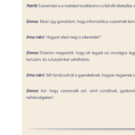
Patrik:
Szeretnéd-e a matekot továbbvinni a felnőtt életedbe,
Emma:
Most úgy gondolom, hogy informatikus szeretnék lenni
Irma néni:
Hogyan éled meg a sikereidet?
Emma:
Elvárom magamtól, hogy ott legyek az országos legjo
tanulom, és a kutyáinkat sétáltatom.
Irma néni:
Mit tanácsolnál a gyerekeknek, hogyan legyenek s
Emma:
Azt, hogy szeressék azt, amit csinálnak, gyakorol
nehézségeken!