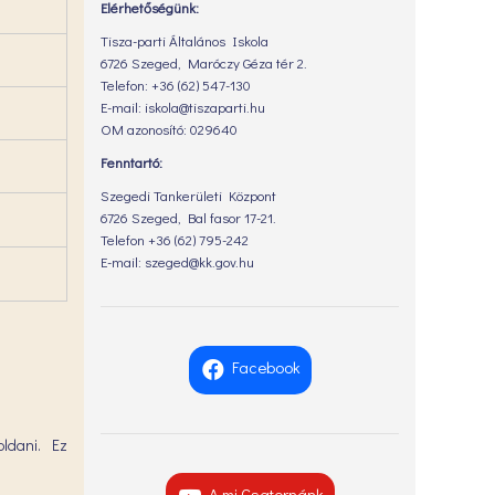
Elérhetőségünk:
Tisza-parti Általános Iskola
6726 Szeged, Maróczy Géza tér 2.
Telefon: +36 (62) 547-130
E-mail: iskola@tiszaparti.hu
OM azonosító: 029640
Fenntartó:
Szegedi Tankerületi Központ
6726 Szeged, Bal fasor 17-21.
Telefon +36 (62) 795-242
E-mail: szeged@kk.gov.hu
Facebook
oldani. Ez
A mi Csatornánk