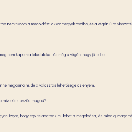
tön nem tudom a megoldást, akkor megyek tovább, és a végén újra visszatér
g meg nem kapom a feladatokat, és még a végén, hogy jó lett-e.
lenne megcsinálni, de a választás lehetősége az enyém.
 Te mivel ösztönzöd magad?
yon izgat, hogy egy feladatnak mi lehet a megoldása, és mindig magam