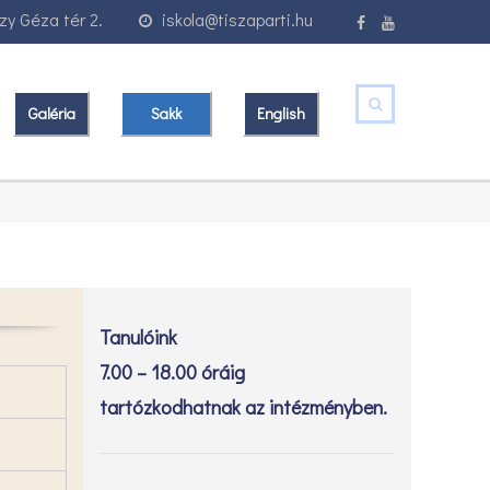
y Géza tér 2.
iskola@tiszaparti.hu
Galéria
Sakk
English
Tanulóink
7.00 – 18.00 óráig
tartózkodhatnak az intézményben.