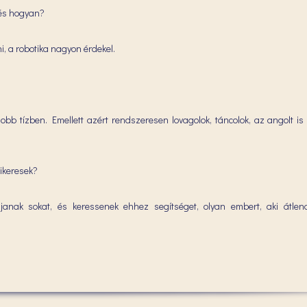
 és hogyan?
, a robotika nagyon érdekel.
bb tízben. Emellett azért rendszeresen lovagolok, táncolok, az angolt is 
ikeresek?
janak sokat, és keressenek ehhez segítséget, olyan embert, aki átlend