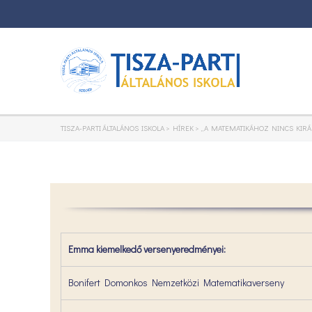
TISZA-PARTI ÁLTALÁNOS ISKOLA
>
HÍREK
>
„A MATEMATIKÁHOZ NINCS KIRÁ
Emma kiemelkedő versenyeredményei:
Bonifert Domonkos Nemzetközi Matematikaverseny