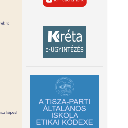
ek rá.
hoz képest