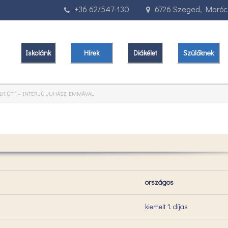
+36 62/547-130
6726 Szeged, Marócz
Iskolánk
Hírek
Diákélet
Szülőknek
LYI ÚT!” – INTERJÚ JUHÁSZ EMMÁVAL
országos
kiemelt 1. díjas