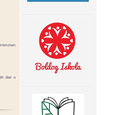
intenzíven
íti őket a